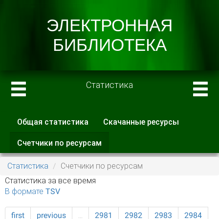
Статистика
Общая статистика
Скачанные ресурсы
Главные вкладки
Счетчики по ресурсам
(активная
вкладка)
Статистика
Счетчики по ресурсам
Статистика за все время
В формате TSV
first
previous
…
2981
2982
2983
2984