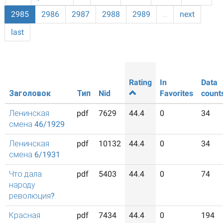
2985
2986
2987
2988
2989
…
next
last
Rating
In
Data
Заголовок
Тип
Nid
Favorites
count
Ленинская
pdf
7629
44.4
0
34
смена 46/1929
Ленинская
pdf
10132
44.4
0
34
смена 6/1931
Что дала
pdf
5403
44.4
0
74
народу
революция?
Красная
pdf
7434
44.4
0
194