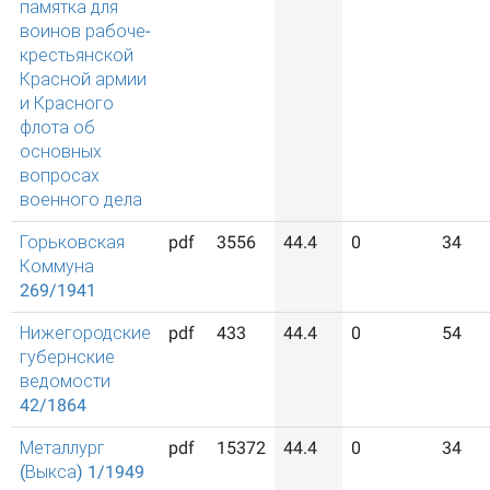
памятка для
воинов рабоче-
крестьянской
Красной армии
и Красного
флота об
основных
вопросах
военного дела
Горьковская
pdf
3556
44.4
0
34
Коммуна
269/1941
Нижегородские
pdf
433
44.4
0
54
губернские
ведомости
42/1864
Металлург
pdf
15372
44.4
0
34
(Выкса) 1/1949