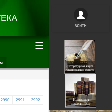
ВОЙТИ
ам
(активная
вкладка)
2990
2991
2992