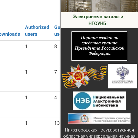
Authorized
Guest
ownloads
users
users
1
8
1
7
1
4
1
13
Нижегородская государственная
областная универсальная научная