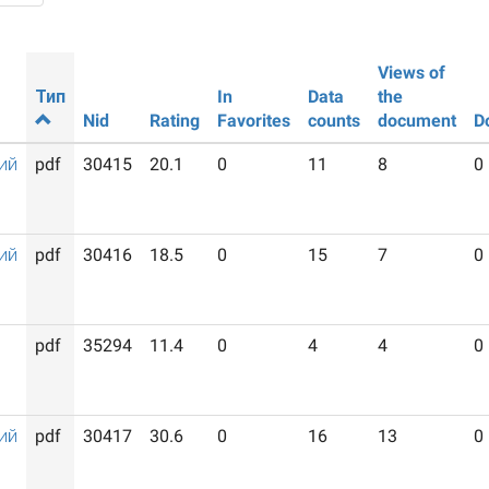
Views of
Тип
In
Data
the
Nid
Rating
Favorites
counts
document
D
ий
pdf
30415
20.1
0
11
8
0
ий
pdf
30416
18.5
0
15
7
0
pdf
35294
11.4
0
4
4
0
ий
pdf
30417
30.6
0
16
13
0