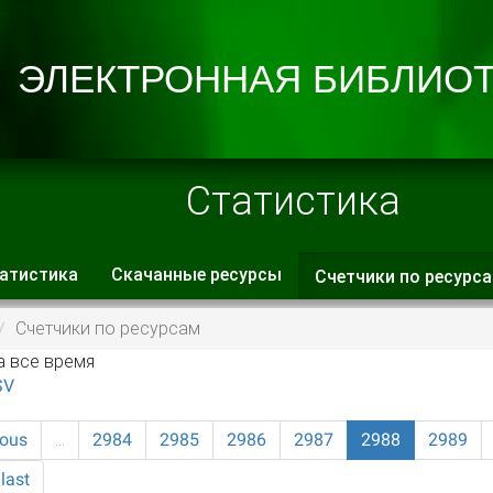
Статистика
атистика
Скачанные ресурсы
Счетчики по ресурс
 вкладки
Счетчики по ресурсам
а все время
SV
ious
…
2984
2985
2986
2987
2988
2989
last