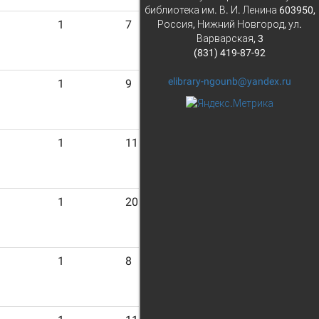
библиотека им. В. И. Ленина 603950,
1
7
Россия, Нижний Новгород, ул.
Варварская, 3
(831) 419-87-92
elibrary-ngounb@yandex.ru
1
9
1
11
1
20
1
8