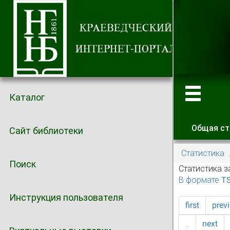
Каталог
Общая ст
Сайт библиотеки
Главные
Статистика
Поиск
Статистика з
В формате T
Инструкция пользователя
first
prev
…
next