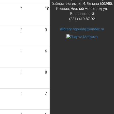
библиотека им. В. И. Ленина 603950,
1
10
Россия, Нижний Новгород, ул.
Варварская, 3
(831) 419-87-92
elibrary-ngounb@yandex.ru
1
3
1
6
1
8
1
7