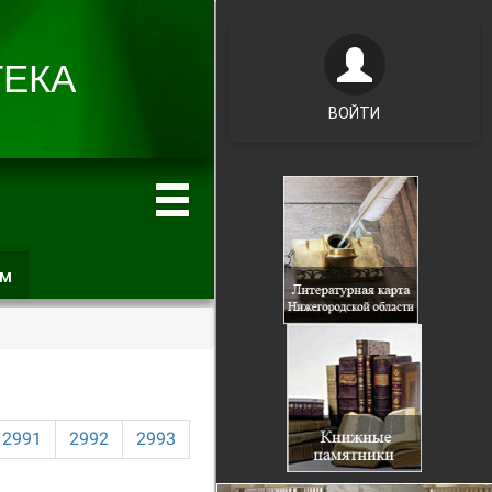
ВОЙТИ
ам
(активная
вкладка)
2991
2992
2993