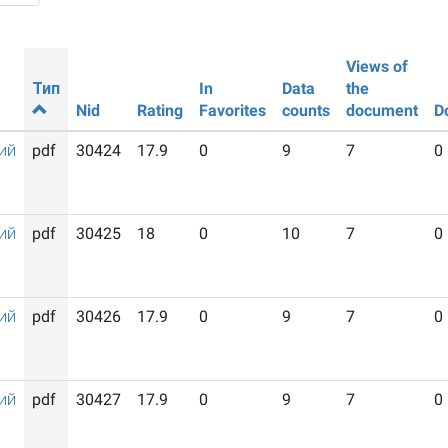
Views of
Тип
In
Data
the
Nid
Rating
Favorites
counts
document
D
ий
pdf
30424
17.9
0
9
7
0
ий
pdf
30425
18
0
10
7
0
ий
pdf
30426
17.9
0
9
7
0
ий
pdf
30427
17.9
0
9
7
0