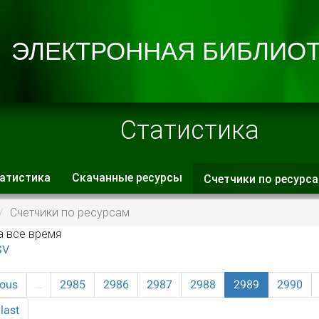
Статистика
атистика
Скачанные ресурсы
Счетчики по ресурс
 вкладки
Счетчики по ресурсам
а все время
SV
ious
…
2985
2986
2987
2988
2989
2990
last