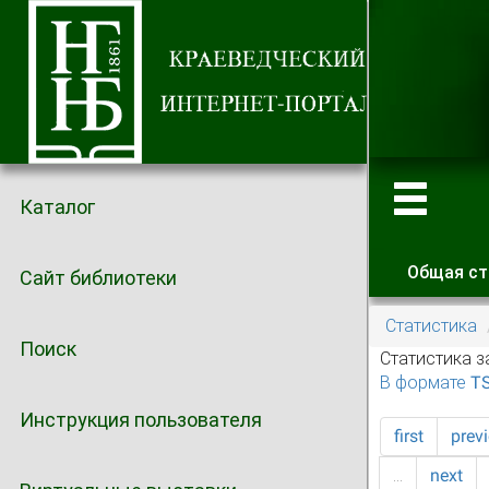
Каталог
Общая ст
Сайт библиотеки
Главные
Статистика
Поиск
Статистика з
В формате T
Инструкция пользователя
first
prev
…
next