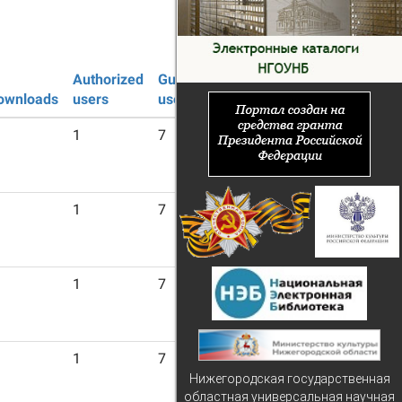
Authorized
Guest
ownloads
users
users
1
7
1
7
1
7
1
7
Нижегородская государственная
областная универсальная научная