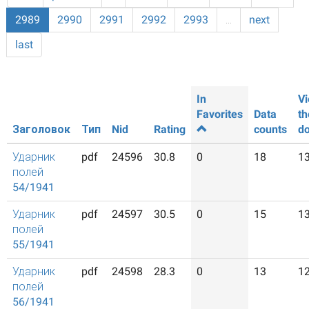
2989
2990
2991
2992
2993
…
next
last
In
Vi
Favorites
Data
th
Заголовок
Тип
Nid
Rating
counts
d
Ударник
pdf
24596
30.8
0
18
1
полей
54/1941
Ударник
pdf
24597
30.5
0
15
1
полей
55/1941
Ударник
pdf
24598
28.3
0
13
1
полей
56/1941