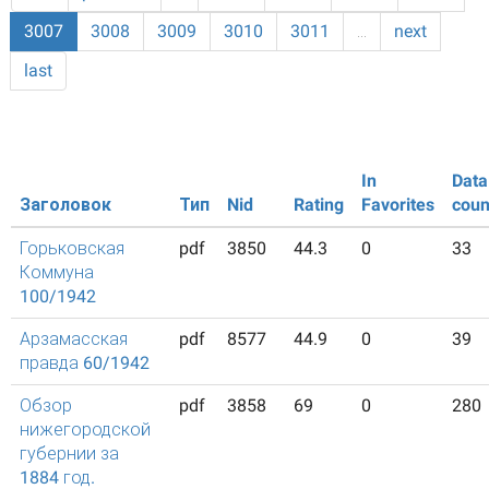
3007
3008
3009
3010
3011
…
next
last
In
Data
Заголовок
Тип
Nid
Rating
Favorites
coun
Горьковская
pdf
3850
44.3
0
33
Коммуна
100/1942
Арзамасская
pdf
8577
44.9
0
39
правда 60/1942
Обзор
pdf
3858
69
0
280
нижегородской
губернии за
1884 год.