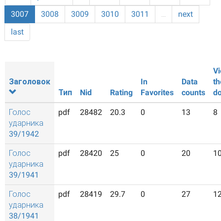
3007
3008
3009
3010
3011
…
next
last
Vi
Заголовок
In
Data
th
Тип
Nid
Rating
Favorites
counts
d
Голос
pdf
28482
20.3
0
13
8
ударника
39/1942
Голос
pdf
28420
25
0
20
1
ударника
39/1941
Голос
pdf
28419
29.7
0
27
1
ударника
38/1941