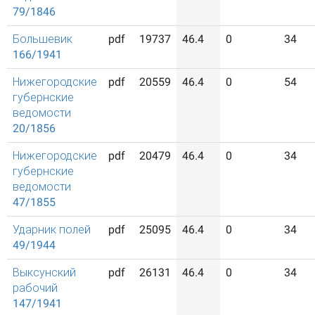
79/1846
Большевик
pdf
19737
46.4
0
34
166/1941
Нижегородские
pdf
20559
46.4
0
54
губернские
ведомости
20/1856
Нижегородские
pdf
20479
46.4
0
34
губернские
ведомости
47/1855
Ударник полей
pdf
25095
46.4
0
34
49/1944
Выксунский
pdf
26131
46.4
0
34
рабочий
147/1941