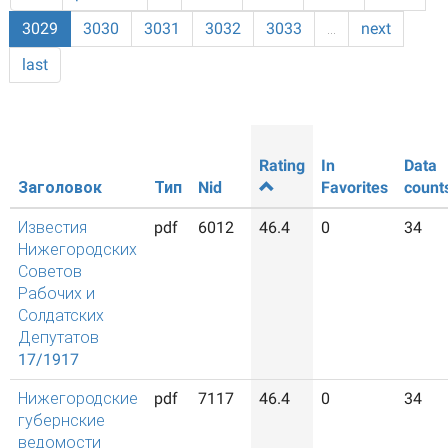
3029
3030
3031
3032
3033
…
next
last
Rating
In
Data
Заголовок
Тип
Nid
Favorites
count
Известия
pdf
6012
46.4
0
34
Нижегородских
Советов
Рабочих и
Солдатских
Депутатов
17/1917
Нижегородские
pdf
7117
46.4
0
34
губернские
ведомости