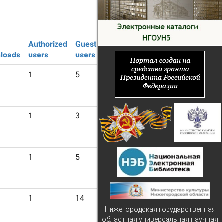
Authorized
Guest
loads
users
users
1
5
1
3
1
5
1
14
Нижегородская государственная
областная универсальная научная