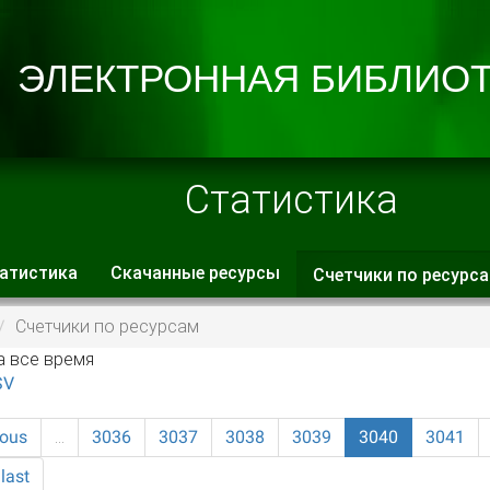
Статистика
атистика
Скачанные ресурсы
Счетчики по ресурс
 вкладки
Счетчики по ресурсам
а все время
SV
ious
…
3036
3037
3038
3039
3040
3041
last