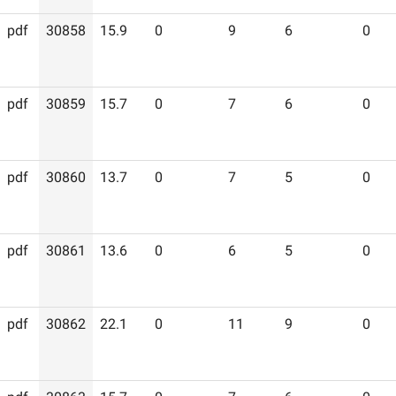
pdf
30858
15.9
0
9
6
0
pdf
30859
15.7
0
7
6
0
pdf
30860
13.7
0
7
5
0
pdf
30861
13.6
0
6
5
0
pdf
30862
22.1
0
11
9
0