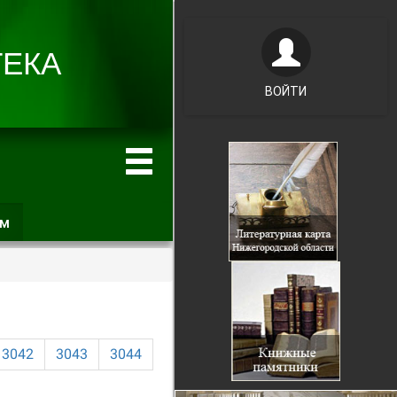
ВОЙТИ
ам
(активная
вкладка)
3042
3043
3044