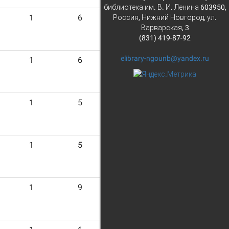
библиотека им. В. И. Ленина 603950,
1
6
Россия, Нижний Новгород, ул.
Варварская, 3
(831) 419-87-92
elibrary-ngounb@yandex.ru
1
6
1
5
1
5
1
9