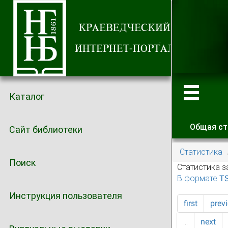
Каталог
Общая ст
Сайт библиотеки
Главные
Статистика
Поиск
Статистика з
В формате T
Инструкция пользователя
first
prev
…
next