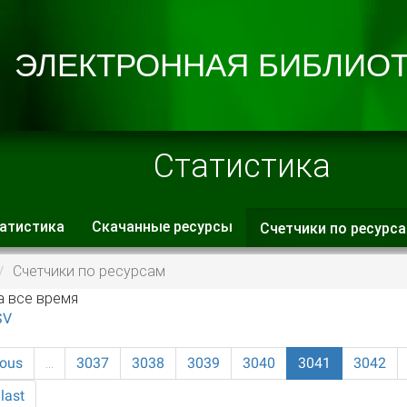
Статистика
атистика
Скачанные ресурсы
Счетчики по ресурс
 вкладки
Счетчики по ресурсам
а все время
SV
ious
…
3037
3038
3039
3040
3041
3042
last