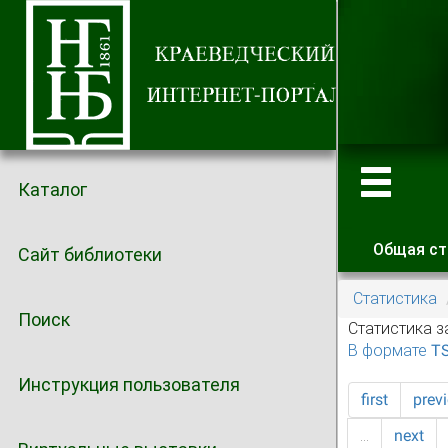
Каталог
Общая ст
Сайт библиотеки
Главные
Статистика
Поиск
Статистика з
В формате T
Инструкция пользователя
first
prev
…
next