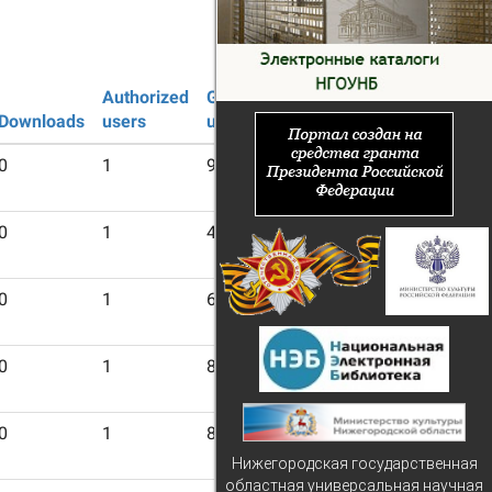
Authorized
Guest
Downloads
users
users
0
1
9
0
1
4
0
1
6
0
1
8
0
1
8
Нижегородская государственная
областная универсальная научная