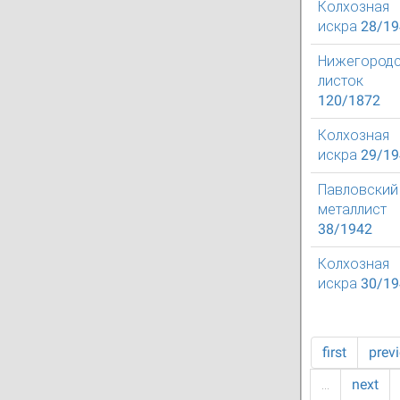
Колхозная
искра 28/1
Нижегород
листок
120/1872
Колхозная
искра 29/1
Павловский
металлист
38/1942
Колхозная
искра 30/1
first
prev
…
next