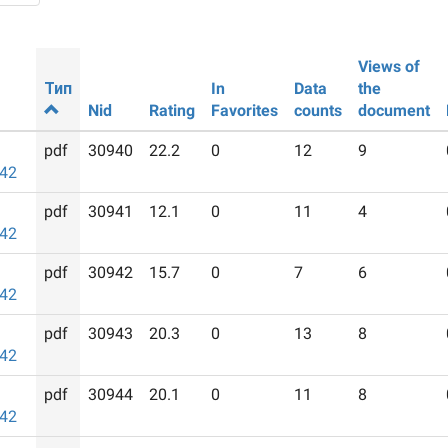
Views of
Тип
In
Data
the
Nid
Rating
Favorites
counts
document
pdf
30940
22.2
0
12
9
942
pdf
30941
12.1
0
11
4
942
pdf
30942
15.7
0
7
6
942
pdf
30943
20.3
0
13
8
942
pdf
30944
20.1
0
11
8
942