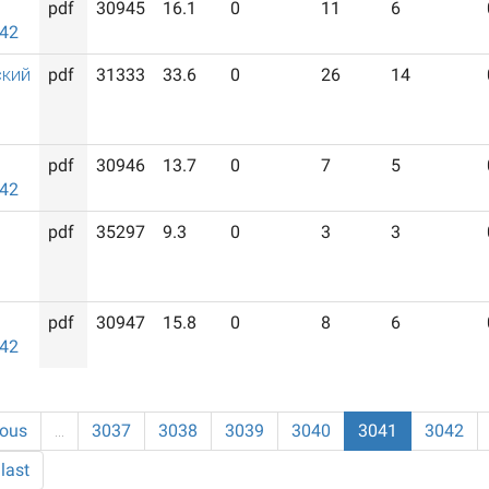
pdf
30945
16.1
0
11
6
942
ский
pdf
31333
33.6
0
26
14
pdf
30946
13.7
0
7
5
942
pdf
35297
9.3
0
3
3
pdf
30947
15.8
0
8
6
942
ious
…
3037
3038
3039
3040
3041
3042
last