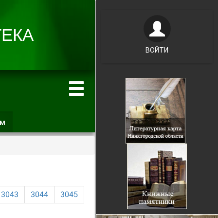
ВОЙТИ
ам
(активная
вкладка)
3043
3044
3045