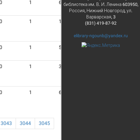
0
1
6
библиотека им. В. И. Ленина 603950,
Россия, Нижний Новгород, ул.
Варварская, 3
0
1
14
(831) 419-87-92
elibrary-ngounb@yandex.ru
0
1
5
0
1
3
0
1
6
3043
3044
3045