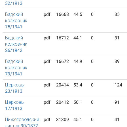
32/1913
Вадский
pdf
16668
44.5
0
35
колхозник
75/1941
Вадский
pdf
16712
44.1
0
31
колхозник
26/1942
Вадский
pdf
16672
44.9
0
39
колхозник
79/1941
Церковь
pdf
20414
53.4
0
124
23/1913
Церковь
pdf
20412
50.1
0
91
17/1913
Нижегородский
pdf
31309
45.1
0
41
листок 90/1872