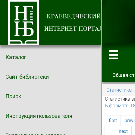
Каталог
Общая ст
Сайт библиотеки
Главные
Статистика
Поиск
Статистика з
В формате T
Инструкция пользователя
first
prev
…
next