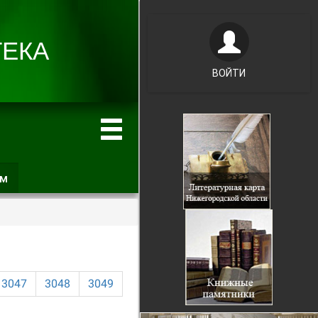
ВОЙТИ
ам
(активная
вкладка)
3047
3048
3049