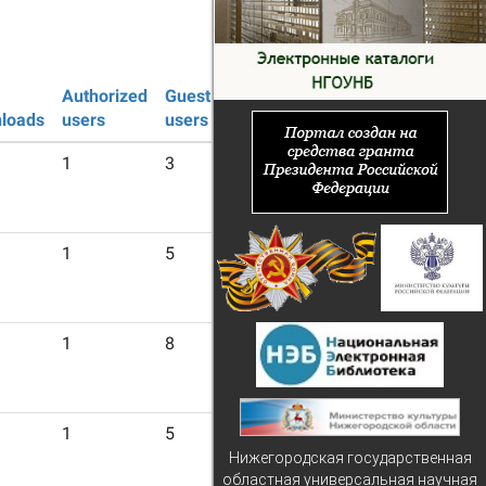
Authorized
Guest
loads
users
users
1
3
1
5
1
8
1
5
Нижегородская государственная
областная универсальная научная