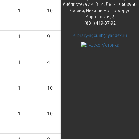
библиотека им. В. И. Ленина 603950,
1
10
Россия, Нижний Новгород, ул.
Варварская, 3
(831) 419-87-92
elibrary-ngounb@yandex.ru
1
9
1
4
1
10
1
10