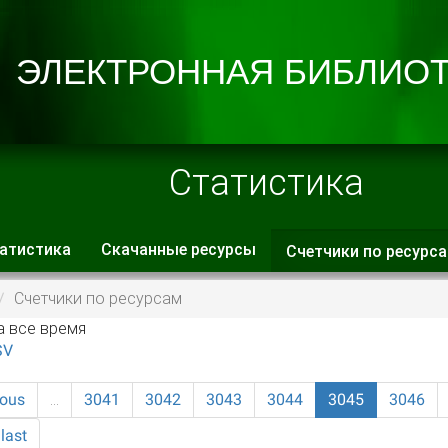
Статистика
атистика
Скачанные ресурсы
Счетчики по ресурс
 вкладки
Счетчики по ресурсам
а все время
SV
ious
…
3041
3042
3043
3044
3045
3046
last