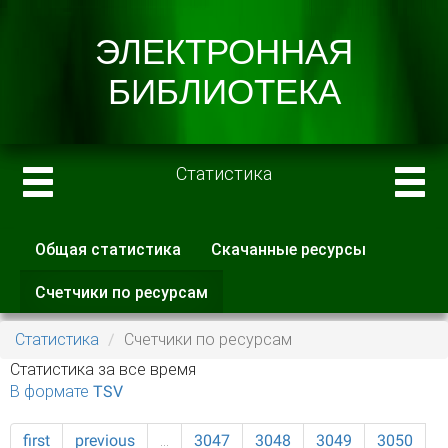
Статистика
Общая статистика
Скачанные ресурсы
Главные вкладки
Счетчики по ресурсам
(активная
вкладка)
Статистика
Счетчики по ресурсам
Статистика за все время
В формате TSV
first
previous
…
3047
3048
3049
3050