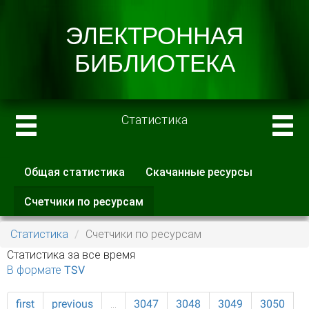
Статистика
Общая статистика
Скачанные ресурсы
Главные вкладки
Счетчики по ресурсам
(активная
вкладка)
Статистика
Счетчики по ресурсам
Статистика за все время
В формате TSV
first
previous
…
3047
3048
3049
3050