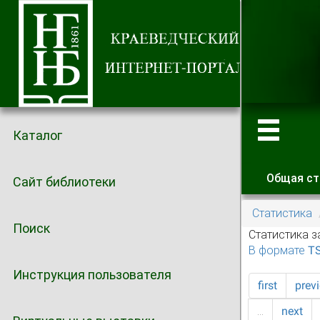
Каталог
Общая ст
Сайт библиотеки
Главные
Статистика
Поиск
Статистика з
В формате T
Инструкция пользователя
first
prev
…
next