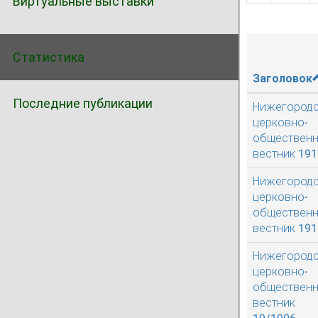
Виртуальные выставки
Статистика
Заголовок
Последние публикации
Нижегород
церковно-
обществен
вестник 1915
Нижегород
церковно-
обществен
вестник 1916
Нижегород
церковно-
обществен
вестник