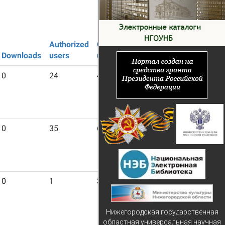
Authorized
Guest
Downloads
users
users
0
24
453
0
35
685
0
1
37
Нижегородская государственная
областная универсальная научная