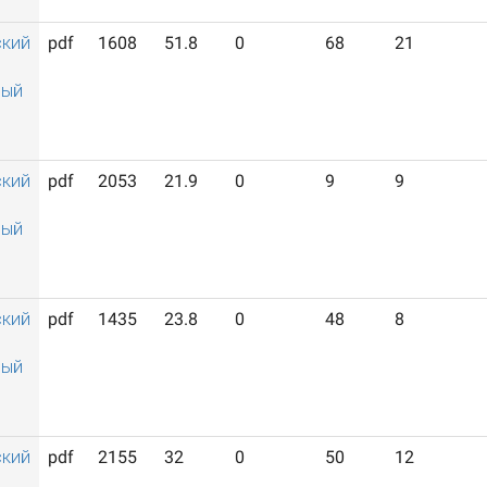
ский
pdf
1608
51.8
0
68
21
ный
ский
pdf
2053
21.9
0
9
9
ный
ский
pdf
1435
23.8
0
48
8
ный
ский
pdf
2155
32
0
50
12