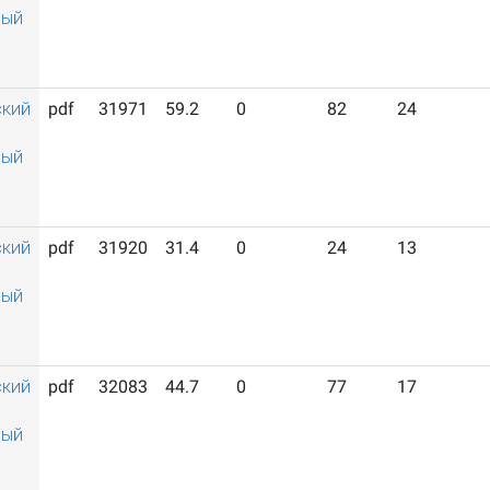
ный
ский
pdf
31971
59.2
0
82
24
ный
ский
pdf
31920
31.4
0
24
13
ный
ский
pdf
32083
44.7
0
77
17
ный