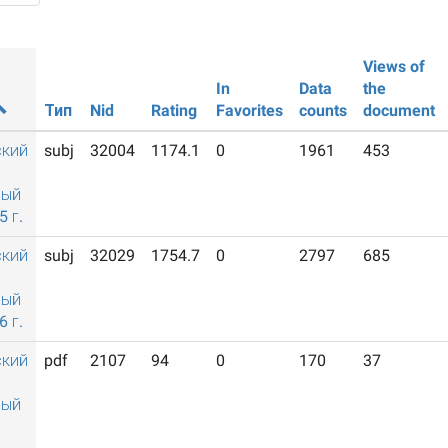
Views of
In
Data
the
Тип
Nid
Rating
Favorites
counts
document
ский
subj
32004
1174.1
0
1961
453
ный
 г.
ский
subj
32029
1754.7
0
2797
685
ный
 г.
ский
pdf
2107
94
0
170
37
ный