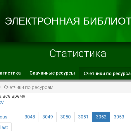
Статистика
атистика
Скачанные ресурсы
Счетчики по ресурс
 вкладки
Счетчики по ресурсам
а все время
SV
ious
…
3048
3049
3050
3051
3052
3053
last