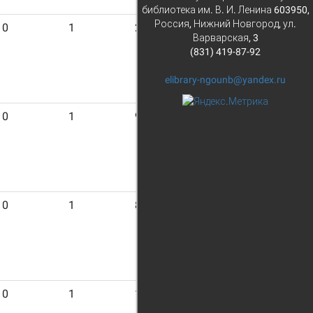
библиотека им. В. И. Ленина 603950,
Россия, Нижний Новгород, ул.
0
1
21
Варварская, 3
(831) 419-87-92
elibrary-ngounb@yandex.ru
0
1
9
0
1
8
0
1
12