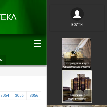
ВОЙТИ
ам
(активная
вкладка)
3054
3055
3056