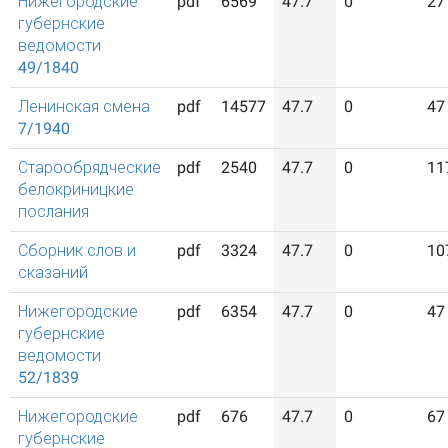
Нижегородские
pdf
6569
47.7
0
27
губернские
ведомости
49/1840
Ленинская смена
pdf
14577
47.7
0
47
7/1940
Старообрядческие
pdf
2540
47.7
0
11
белокриницкие
послания
Сборник слов и
pdf
3324
47.7
0
10
сказаний
Нижегородские
pdf
6354
47.7
0
47
губернские
ведомости
52/1839
Нижегородские
pdf
676
47.7
0
67
губернские