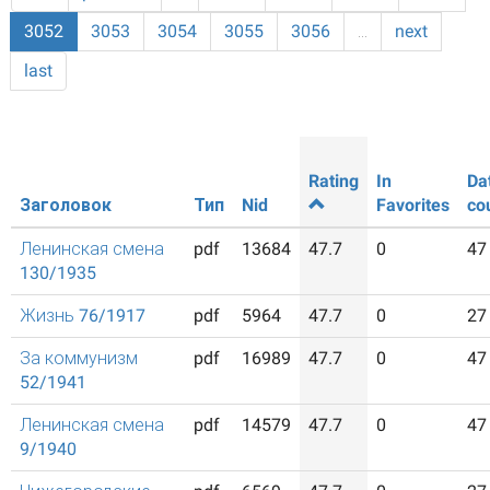
3052
3053
3054
3055
3056
…
next
last
Rating
In
Da
Заголовок
Тип
Nid
Favorites
co
Ленинская смена
pdf
13684
47.7
0
47
130/1935
Жизнь 76/1917
pdf
5964
47.7
0
27
За коммунизм
pdf
16989
47.7
0
47
52/1941
Ленинская смена
pdf
14579
47.7
0
47
9/1940