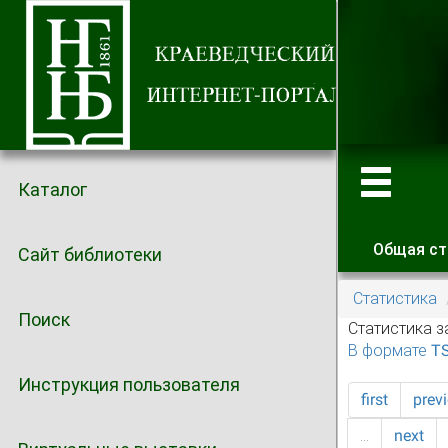
Каталог
Общая ст
Сайт библиотеки
Главные
Статистика
Поиск
Статистика з
В формате T
Инструкция пользователя
first
prev
…
next