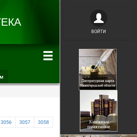
ВОЙТИ
ам
(активная
вкладка)
3056
3057
3058