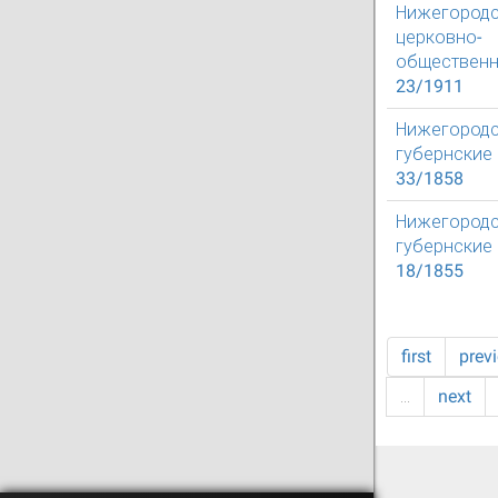
Нижегород
церковно-
общественн
23/1911
Нижегород
губернские
33/1858
Нижегород
губернские
18/1855
first
prev
…
next