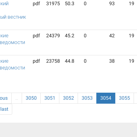
ский
pdf
31975
50.3
0
93
19
ый вестник
ские
pdf
24379
45.2
0
42
19
 ведомости
ские
pdf
23758
44.8
0
38
19
 ведомости
ious
…
3050
3051
3052
3053
3054
3055
last