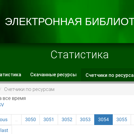
Статистика
атистика
Скачанные ресурсы
Счетчики по ресурс
 вкладки
Счетчики по ресурсам
а все время
SV
ious
…
3050
3051
3052
3053
3054
3055
last