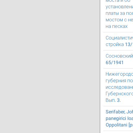
моста и об
установлен
платы за п
мостом с н
на песках
Социалисти
стройка 13
Сосновский
65/1941
Нижегородс
губерния по
исследован
Губернского
Вып. 3.
Serifaber, J
panegirici Io
Oppolitani [ps