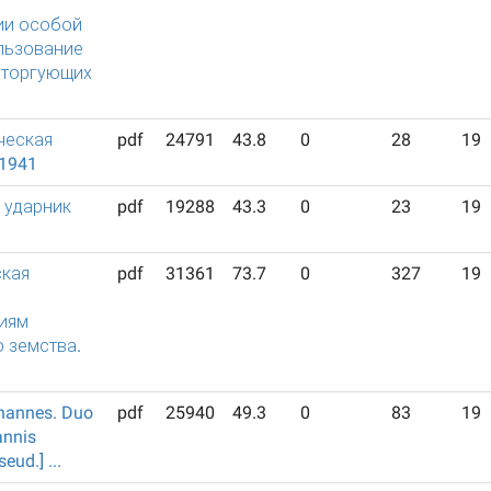
ии особой
ользование
еторгующих
ческая
pdf
24791
43.8
0
28
19
/1941
 ударник
pdf
19288
43.3
0
23
19
кая
pdf
31361
73.7
0
327
19
иям
 земства.
ohannes. Duo
pdf
25940
49.3
0
83
19
annis
eud.] ...