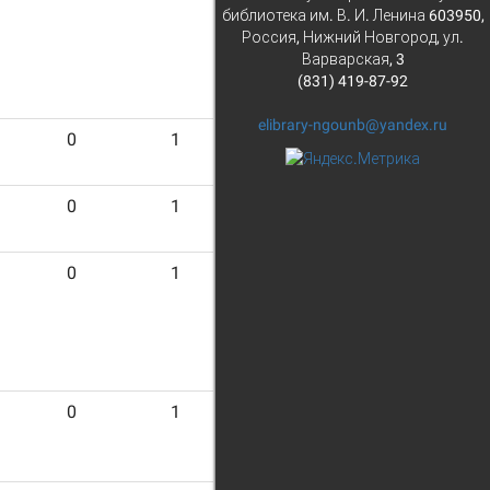
библиотека им. В. И. Ленина 603950,
Россия, Нижний Новгород, ул.
Варварская, 3
(831) 419-87-92
elibrary-ngounb@yandex.ru
0
1
19
0
1
19
0
1
19
0
1
19