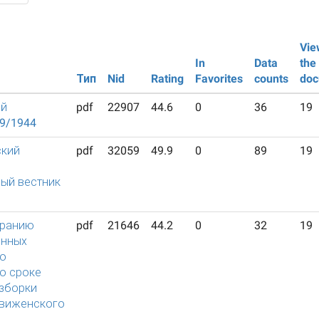
Vie
In
Data
the
Тип
Nid
Rating
Favorites
counts
doc
ий
pdf
22907
44.6
0
36
19
39/1944
ский
pdf
32059
49.9
0
89
19
ый вестник
бранию
pdf
21646
44.2
0
32
19
енных
о
о сроке
азборки
виженского