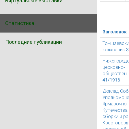
Виртуальные выставки
Статистика
Заголовок
Последние публикации
Тоншаевск
колхозник 
Нижегород
церковно-
общественн
41/1916
Доклад Со
Уполномоч
Ярмарочног
Купечества 
сборки и р
Крестовозд