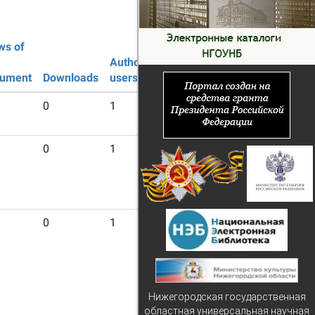
ws of
Guest
Authorized
users
ument
Downloads
users
0
1
19
0
1
19
0
1
19
Нижегородская государственная
областная универсальная научная