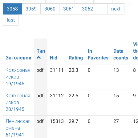
3058
3059
3060
3061
3062
…
next
last
Vi
Тип
In
Data
th
Заголовок
Nid
Rating
Favorites
counts
d
Колхозная
pdf
31111
20.3
0
13
8
искра
19/1945
Колхозная
pdf
31112
22.5
0
15
9
искра
20/1945
Ленинская
pdf
15313
29.7
0
27
1
смена
61/1941