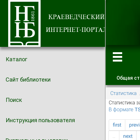
Каталог
Общая ст
Сайт библиотеки
Главные
Статистика
Поиск
Статистика з
В формате T
Инструкция пользователя
first
prev
…
next