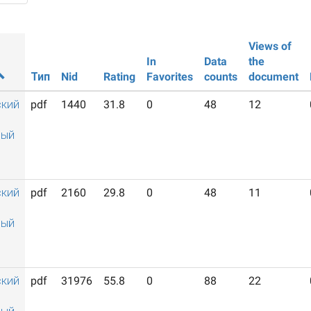
Views of
In
Data
the
Тип
Nid
Rating
Favorites
counts
document
ский
pdf
1440
31.8
0
48
12
ный
ский
pdf
2160
29.8
0
48
11
ный
ский
pdf
31976
55.8
0
88
22