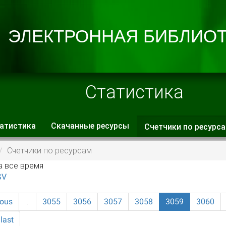
Статистика
атистика
Скачанные ресурсы
Счетчики по ресурс
 вкладки
Счетчики по ресурсам
а все время
SV
ious
…
3055
3056
3057
3058
3059
3060
last