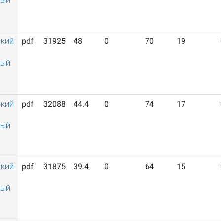
ный
ский
pdf
31925
48
0
70
19
ный
ский
pdf
32088
44.4
0
74
17
ный
ский
pdf
31875
39.4
0
64
15
ный