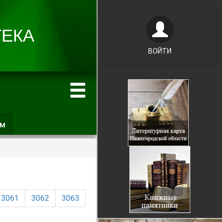
ВОЙТИ
ам
(активная
вкладка)
3061
3062
3063