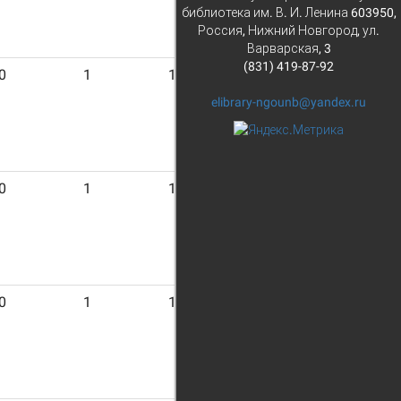
библиотека им. В. И. Ленина 603950,
Россия, Нижний Новгород, ул.
Варварская, 3
(831) 419-87-92
0
1
19
elibrary-ngounb@yandex.ru
0
1
17
0
1
15