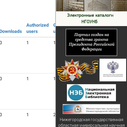
Authorized
Guest
Downloads
users
users
0
1
12
0
1
11
0
1
22
Нижегородская государственная
областная универсальная научная