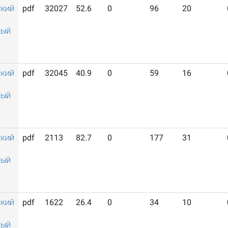
ский
pdf
32027
52.6
0
96
20
ный
ский
pdf
32045
40.9
0
59
16
ный
ский
pdf
2113
82.7
0
177
31
ный
ский
pdf
1622
26.4
0
34
10
ный