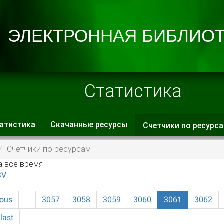
Статистика
атистика
Скачанные ресурсы
Счетчики по ресурс
 вкладки
Счетчики по ресурсам
а все время
SV
ious
…
3057
3058
3059
3060
3061
3062
last