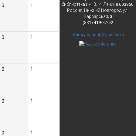
библиотека им. В. И. Ленина 603950,
0
1
11
Россия, Нижний Новгород, ул.
Варварская, 3
(831) 419-87-92
elibrary-ngounb@yandex.ru
0
1
11
0
1
12
0
1
10
0
1
7