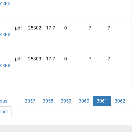
ские
pdf
25302
17.7
0
7
7
ские
pdf
25303
17.7
0
7
7
ские
ious
…
3057
3058
3059
3060
3061
3062
last