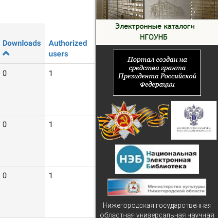
Downloads
Authorized
Guest
users
users
0
1
6
0
1
7
0
1
5
Нижегородская государственная
областная универсальная научная