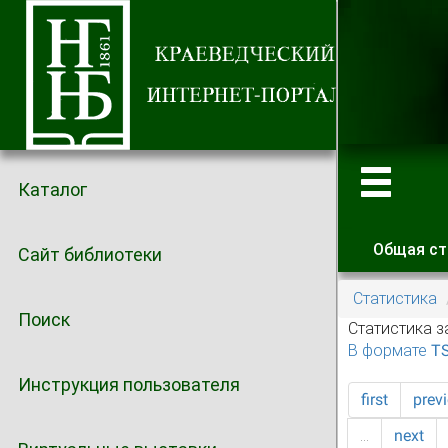
Каталог
Общая ст
Сайт библиотеки
Главные
Статистика
Поиск
Статистика з
В формате T
Инструкция пользователя
first
prev
…
next