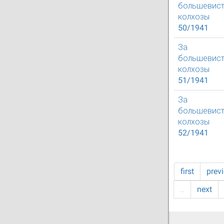
большевист
колхозы
50/1941
За
большевист
колхозы
51/1941
За
большевист
колхозы
52/1941
first
prev
…
next