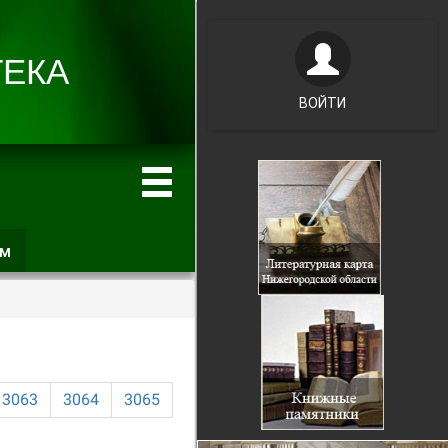
ВОЙТИ
ам
(активная
вкладка)
3063
3064
3065