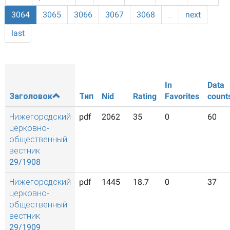
3064
3065
3066
3067
3068
…
next
last
In
Data
Заголовок
Тип
Nid
Rating
Favorites
count
Нижегородский
pdf
2062
35
0
60
церковно-
общественный
вестник
29/1908
Нижегородский
pdf
1445
18.7
0
37
церковно-
общественный
вестник
29/1909