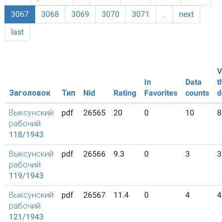
3067
3068
3069
3070
3071
…
next
last
V
In
Data
t
Заголовок
Тип
Nid
Rating
Favorites
counts
d
Выксунский
pdf
26565
20
0
10
8
рабочий
118/1943
Выксунский
pdf
26566
9.3
0
3
3
рабочий
119/1943
Выксунский
pdf
26567
11.4
0
4
4
рабочий
121/1943