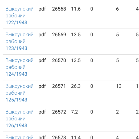
Выксунский
pdf
26568
11.6
0
6
4
рабочий
122/1943
Выксунский
pdf
26569
13.5
0
5
5
рабочий
123/1943
Выксунский
pdf
26570
13.5
0
5
5
рабочий
124/1943
Выксунский
pdf
26571
26.3
0
13
1
рабочий
125/1943
Выксунский
pdf
26572
7.2
0
2
2
рабочий
126/1943
Выксунский
pdf
26573
11.4
0
4
4