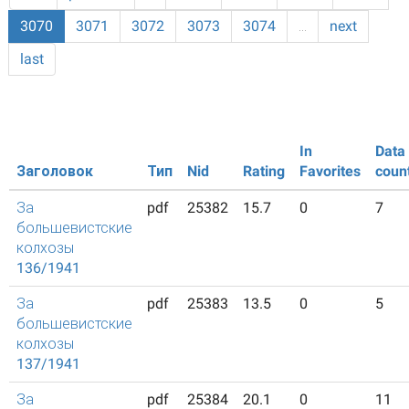
3070
3071
3072
3073
3074
…
next
last
In
Data
Заголовок
Тип
Nid
Rating
Favorites
coun
За
pdf
25382
15.7
0
7
большевистские
колхозы
136/1941
За
pdf
25383
13.5
0
5
большевистские
колхозы
137/1941
За
pdf
25384
20.1
0
11