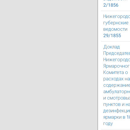
2/1856
Нижегород
губернские
ведомости
29/1855
Доклад
Председате
Нижегород
Ярмарочног
Комитета о
расходах на
содержани
амбулаторн
и смотровы
пунктов и н
дезинфекц
ярмарки в 1
году