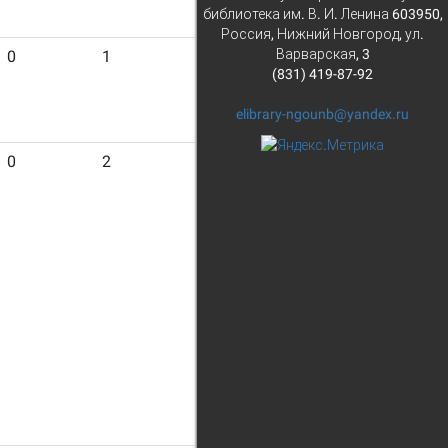
библиотека им. В. И. Ленина 603950,
Россия, Нижний Новгород, ул.
Варварская, 3
0
1
23
(831) 419-87-92
elibrary-ngounb@yandex.ru
0
2
14