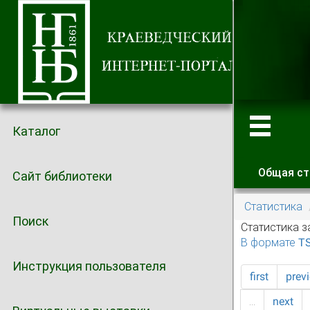
Каталог
Общая ст
Сайт библиотеки
Главные
Статистика
Поиск
Статистика з
В формате T
Инструкция пользователя
first
prev
…
next