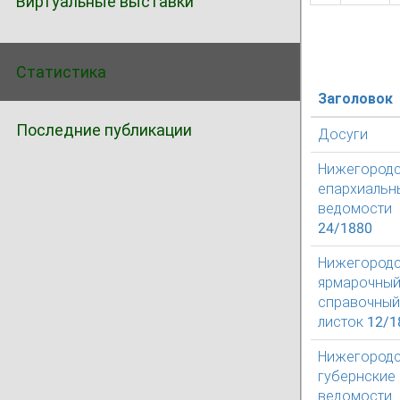
Виртуальные выставки
Статистика
Заголовок
Последние публикации
Досуги
Нижегород
епархиальн
ведомости
24/1880
Нижегород
ярмарочны
справочный
листок 12/1
Нижегород
губернские
ведомости