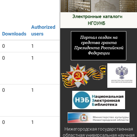
Authorized
Guest
Downloads
users
users
0
1
12
0
1
6
0
1
17
0
1
25
Нижегородская государственная
областная универсальная научная