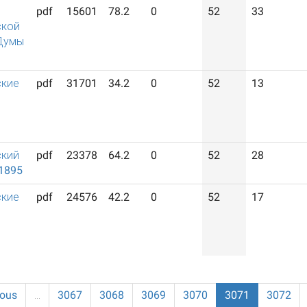
pdf
15601
78.2
0
52
33
ской
Думы
ские
pdf
31701
34.2
0
52
13
ский
pdf
23378
64.2
0
52
28
1895
ские
pdf
24576
42.2
0
52
17
ious
…
3067
3068
3069
3070
3071
3072