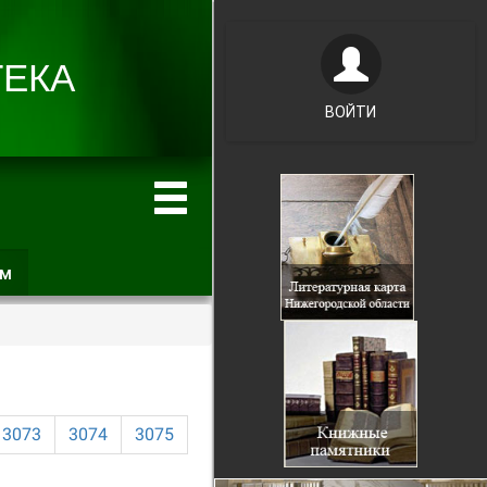
ВОЙТИ
ам
(активная
вкладка)
3073
3074
3075