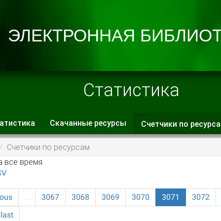
Статистика
атистика
Скачанные ресурсы
Счетчики по ресурс
 вкладки
Счетчики по ресурсам
а все время
SV
ious
…
3067
3068
3069
3070
3071
3072
last