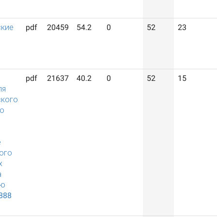
ские
pdf
20459
54.2
0
52
23
pdf
21637
40.2
0
52
15
ля
ского
о
е
ого
х
а
ию
888