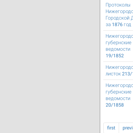
Протоколы
Нижегород
Городской 
за 1876 год
Нижегород
губернские
ведомости
19/1852
Нижегород
листок 213/
Нижегород
губернские
ведомости
20/1858
first
prev