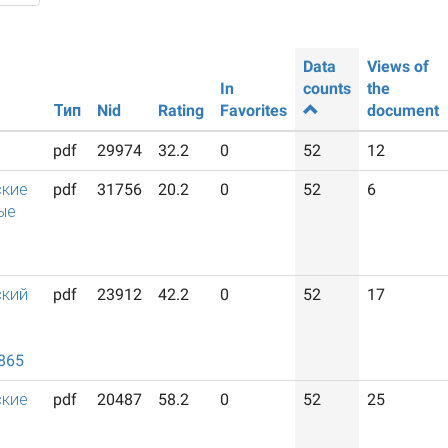
Data
Views of
In
counts
the
Тип
Nid
Rating
Favorites
document
pdf
29974
32.2
0
52
12
ские
pdf
31756
20.2
0
52
6
ые
ский
pdf
23912
42.2
0
52
17
й
865
ские
pdf
20487
58.2
0
52
25