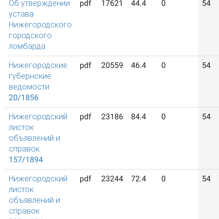
Об утверждении
pdf
17621
44.4
0
54
устава
Нижегородского
городского
ломбарда
Нижегородские
pdf
20559
46.4
0
54
губернские
ведомости
20/1856
Нижегородский
pdf
23186
84.4
0
54
листок
объявлений и
справок
157/1894
Нижегородский
pdf
23244
72.4
0
54
листок
объявлений и
справок