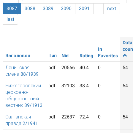
3087
3088
3089
3090
3091
…
next
last
Data
In
coun
Заголовок
Тип
Nid
Rating
Favorites
Ленинская
pdf
20566
40.4
0
54
смена 88/1939
Нижегородский
pdf
32103
38.4
0
54
церковно-
общественный
вестник 39/1913
Салганская
pdf
22637
72.4
0
54
правда 2/1941