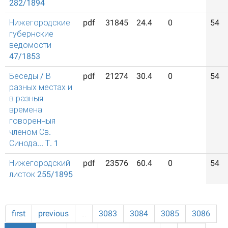
282/1894
Нижегородские
pdf
31845
24.4
0
54
губернские
ведомости
47/1853
Беседы / В
pdf
21274
30.4
0
54
разных местах и
в разныя
времена
говоренныя
членом Св.
Синода... Т. 1
Нижегородский
pdf
23576
60.4
0
54
листок 255/1895
first
previous
…
3083
3084
3085
3086