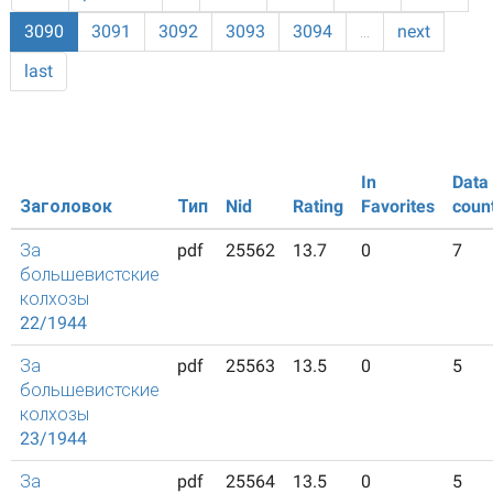
3090
3091
3092
3093
3094
…
next
last
In
Data
Заголовок
Тип
Nid
Rating
Favorites
coun
За
pdf
25562
13.7
0
7
большевистские
колхозы
22/1944
За
pdf
25563
13.5
0
5
большевистские
колхозы
23/1944
За
pdf
25564
13.5
0
5