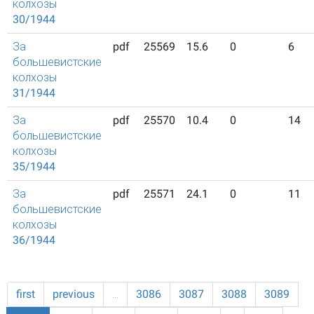
колхозы
30/1944
За
pdf
25569
15.6
0
6
большевистские
колхозы
31/1944
За
pdf
25570
10.4
0
14
большевистские
колхозы
35/1944
За
pdf
25571
24.1
0
11
большевистские
колхозы
36/1944
first
previous
…
3086
3087
3088
3089