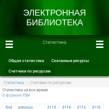
Статистика
Общая статистика
Скачанные ресурсы
Главные вкладки
Счетчики по ресурсам
(активная
вкладка)
Статистика
Счетчики по ресурсам
Статистика за все время
В формате TSV
first
previous
…
3113
3114
3115
3116