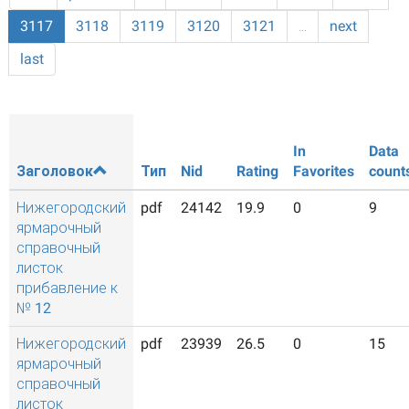
3117
3118
3119
3120
3121
…
next
last
In
Data
Заголовок
Тип
Nid
Rating
Favorites
count
Нижегородский
pdf
24142
19.9
0
9
ярмарочный
справочный
листок
прибавление к
№ 12
Нижегородский
pdf
23939
26.5
0
15
ярмарочный
справочный
листок