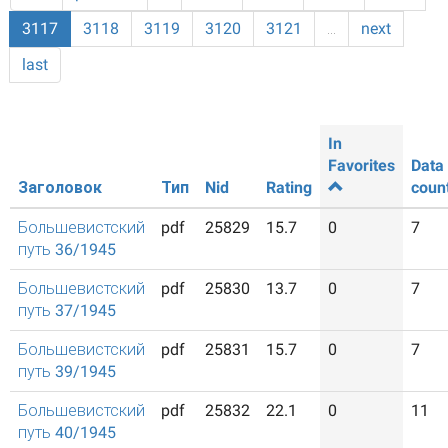
3117
3118
3119
3120
3121
…
next
last
In
Favorites
Data
Заголовок
Тип
Nid
Rating
coun
Большевистский
pdf
25829
15.7
0
7
путь 36/1945
Большевистский
pdf
25830
13.7
0
7
путь 37/1945
Большевистский
pdf
25831
15.7
0
7
путь 39/1945
Большевистский
pdf
25832
22.1
0
11
путь 40/1945