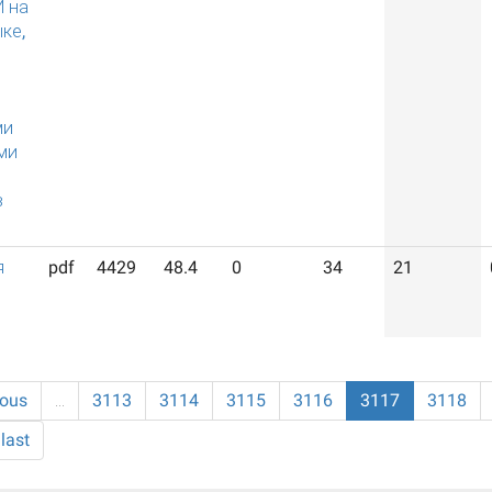
И на
ке,
ми
ми
в
я
pdf
4429
48.4
0
34
21
ious
…
3113
3114
3115
3116
3117
3118
last