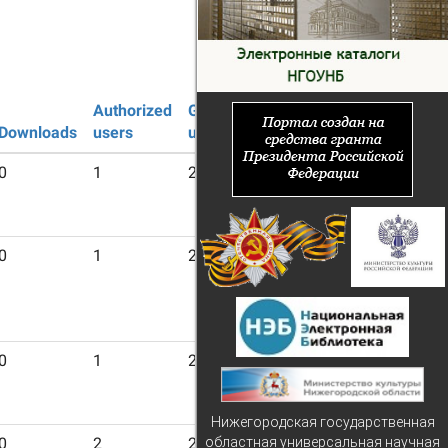
Authorized
Guest
Downloads
users
users
0
1
21
0
1
21
0
1
21
Нижегородская государственная
областная универсальная научная
0
2
20