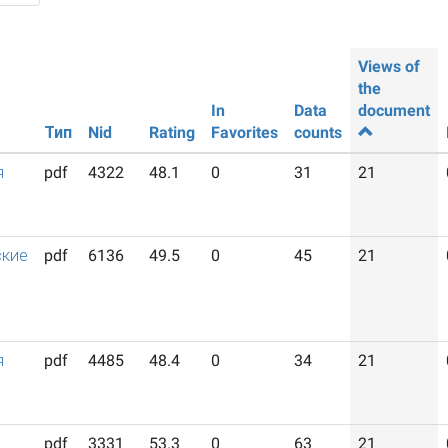
Views of
the
In
Data
document
Тип
Nid
Rating
Favorites
counts
я
pdf
4322
48.1
0
31
21
ские
pdf
6136
49.5
0
45
21
я
pdf
4485
48.4
0
34
21
pdf
3331
53.3
0
63
21