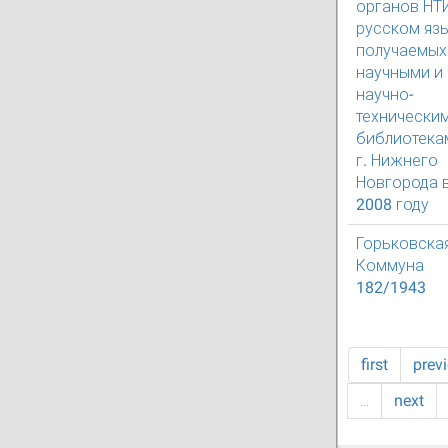
органов НТ
русском язы
получаемых
научными и
научно-
технически
библиотека
г. Нижнего
Новгорода 
2008 году
Горьковска
Коммуна
182/1943
first
prev
…
next