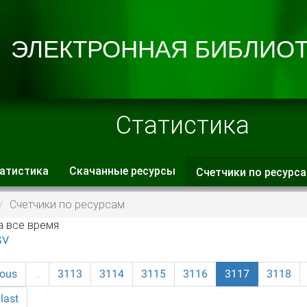
Статистика
атистика
Скачанные ресурсы
Счетчики по ресурс
 вкладки
Счетчики по ресурсам
а все время
SV
ious
…
3113
3114
3115
3116
3117
3118
last