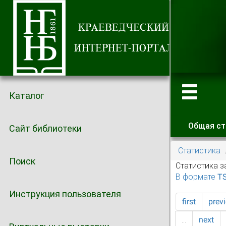
Каталог
Общая ст
Сайт библиотеки
Главные
Статистика
Поиск
Статистика з
В формате T
Инструкция пользователя
first
prev
…
next