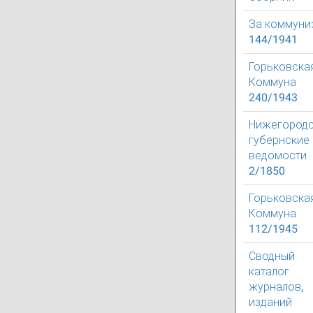
За коммуни
144/1941
Горьковска
Коммуна
240/1943
Нижегород
губернские
ведомости
2/1850
Горьковска
Коммуна
112/1945
Сводный
каталог
журналов,
изданий