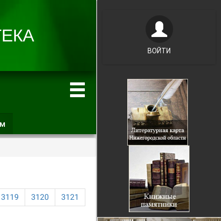
ВОЙТИ
ам
(активная
вкладка)
3119
3120
3121