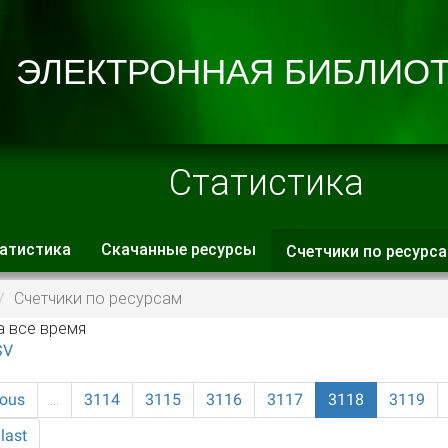
Статистика
атистика
Скачанные ресурсы
Счетчики по ресурс
 вкладки
Счетчики по ресурсам
а все время
SV
ious
…
3114
3115
3116
3117
3118
3119
last