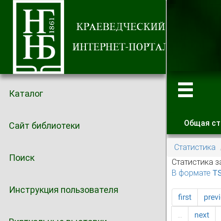
Каталог
Общая ст
Сайт библиотеки
Главные
Статистика
Поиск
Статистика з
В формате T
Инструкция пользователя
first
prev
…
next