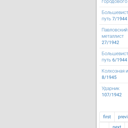
городового
Большевист
путь 7/1944
Павловский
металлист
27/1942
Большевист
путь 6/1944
Колхозная 
8/1945
Ударник
107/1942
first
prev
…
next