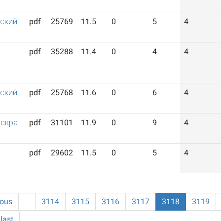
ский
pdf
25769
11.5
0
5
4
pdf
35288
11.4
0
4
4
ский
pdf
25768
11.6
0
6
4
искра
pdf
31101
11.9
0
9
4
pdf
29602
11.5
0
5
4
ious
…
3114
3115
3116
3117
3118
3119
last