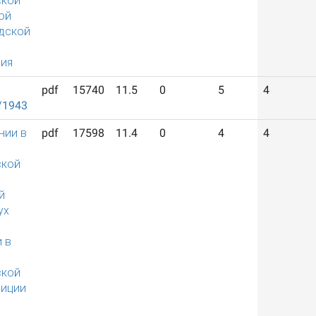
ской
ой
дской
ия
pdf
15740
11.5
0
5
4
/1943
нии в
pdf
17598
11.4
0
4
4
ской
й
ух
 в
ской
лиции