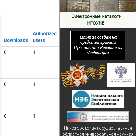
Authorized
Guest
Downloads
users
users
0
1
4
0
1
4
0
1
4
Нижегородская государственная
областная универсальная научная