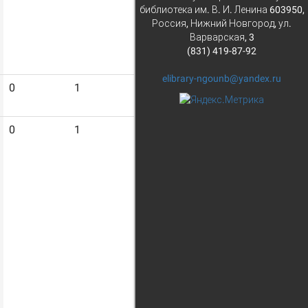
библиотека им. В. И. Ленина 603950,
Россия, Нижний Новгород, ул.
Варварская, 3
(831) 419-87-92
elibrary-ngounb@yandex.ru
0
1
4
0
1
4