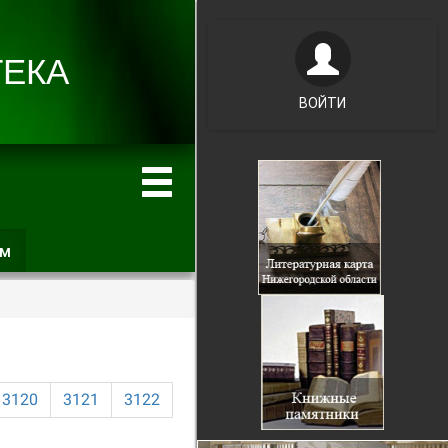
ВОЙТИ
ам
(активная
вкладка)
3120
3121
3122