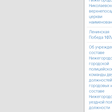
Нижегород
Николаевск
верхнепоса
церкви
наименован
Ленинская
Победа 107
Об учрежде
составе
Нижегород
городской
полицейско
команды дв
должностей
городовых и
составе
Нижегород
уездной по
должности