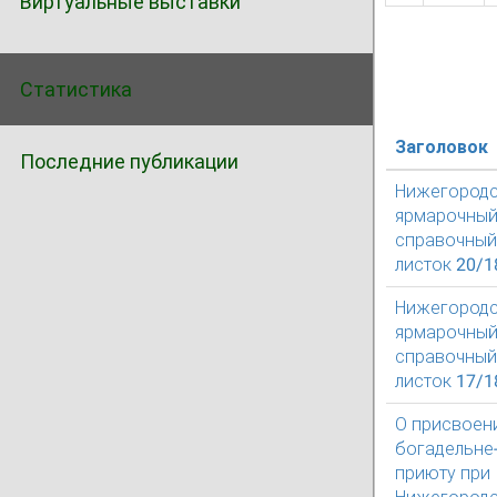
Виртуальные выставки
Статистика
Заголовок
Последние публикации
Нижегород
ярмарочны
справочный
листок 20/1
Нижегород
ярмарочны
справочный
листок 17/1
О присвоен
богадельне
приюту при