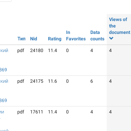
Views of
the
In
Data
document
Тип
Nid
Rating
Favorites
counts
ский
pdf
24180
11.4
0
4
4
й
869
ский
pdf
24175
11.6
0
6
4
й
869
ии
pdf
17611
11.4
0
4
4
-