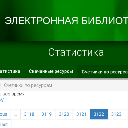
Статистика
атистика
Скачанные ресурсы
Счетчики по ресурс
 вкладки
Счетчики по ресурсам
а все время
SV
ious
…
3118
3119
3120
3121
3122
3123
last