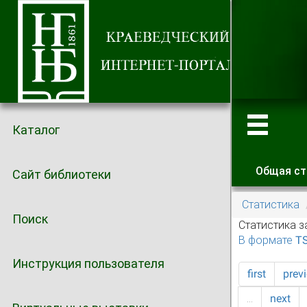
Каталог
Общая ст
Сайт библиотеки
Главные
Статистика
Поиск
Статистика з
В формате T
Инструкция пользователя
first
prev
…
next