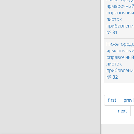
ярмарочны
справочный
листок
прибавлени
№ 31
Нижегород
ярмарочны
справочный
листок
прибавлени
№ 32
first
prev
…
next