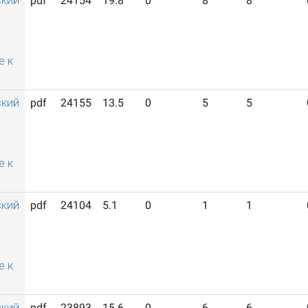
ский
pdf
24154
19.8
0
8
8
й
е к
ский
pdf
24155
13.5
0
5
5
й
е к
ский
pdf
24104
5.1
0
1
1
й
е к
ский
pdf
23893
15.6
0
6
6