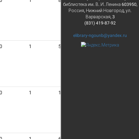
0
1
8
библиотека им. В. И. Ленина 603950,
Россия, Нижний Новгород, ул.
Варварская, 3
(831) 419-87-92
elibrary-ngounb@yandex.ru
0
1
5
0
1
1
0
1
6