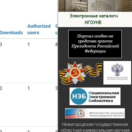
Authorized
Guest
Downloads
users
users
0
1
8
0
1
3
Нижегородская государственная
областная универсальная научная