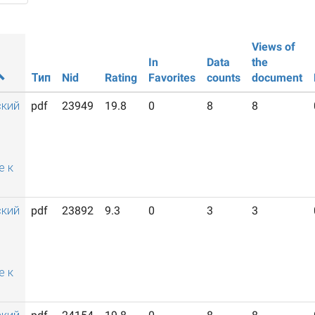
Views of
In
Data
the
Тип
Nid
Rating
Favorites
counts
document
ский
pdf
23949
19.8
0
8
8
й
е к
ский
pdf
23892
9.3
0
3
3
й
е к