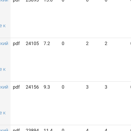
й
е к
ский
pdf
24105
7.2
0
2
2
й
е к
ский
pdf
24156
9.3
0
3
3
й
е к
ский
pdf
23894
11.4
0
4
4