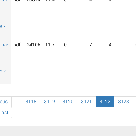
й
е к
ский
pdf
24106
11.7
0
7
4
й
е к
ious
…
3118
3119
3120
3121
3122
3123
last