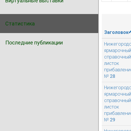
Виртуальные выставки
Статистика
Заголовок
Последние публикации
Нижегород
ярмарочны
справочный
листок
прибавлени
№ 28
Нижегород
ярмарочны
справочный
листок
прибавлени
№ 29