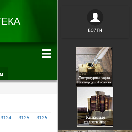
ВОЙТИ
ам
(активная
вкладка)
3124
3125
3126