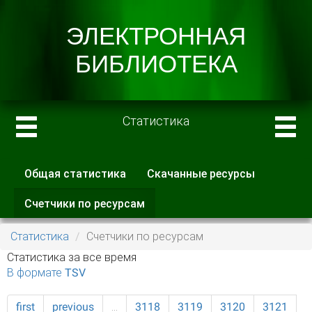
Статистика
Общая статистика
Скачанные ресурсы
Главные вкладки
Счетчики по ресурсам
(активная
вкладка)
Статистика
Счетчики по ресурсам
Статистика за все время
В формате TSV
first
previous
…
3118
3119
3120
3121