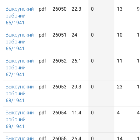
Выксунский
pdf
26050
22.3
0
13
9
рабочий
65/1941
Выксунский
pdf
26051
24
0
10
1
рабочий
66/1941
Выксунский
pdf
26052
26.1
0
11
1
рабочий
67/1941
Выксунский
pdf
26053
29.3
0
23
1
рабочий
68/1941
Выксунский
pdf
26054
11.4
0
4
4
рабочий
69/1941
Выксунский
pdf
26055
26.4
0
14
1