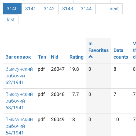
3140
3141
3142
3143
3144
…
next
last
In
V
Favorites
Data
t
Заголовок
Тип
Nid
Rating
counts
d
Выксунский
pdf
26047
19.8
0
8
8
рабочий
62/1941
Выксунский
pdf
26048
17.7
0
7
7
рабочий
63/1941
Выксунский
pdf
26049
18
0
10
7
рабочий
64/1941