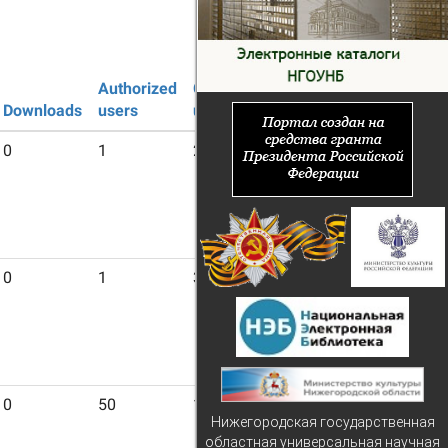
Authorized
Guest
Downloads
users
users
0
1
23
0
1
39
0
50
1083
Нижегородская государственная
областная универсальная научная