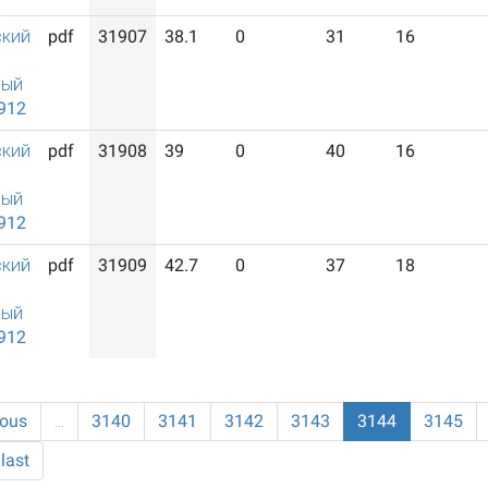
ский
pdf
31907
38.1
0
31
16
ный
912
ский
pdf
31908
39
0
40
16
ный
912
ский
pdf
31909
42.7
0
37
18
ный
912
ious
…
3140
3141
3142
3143
3144
3145
last