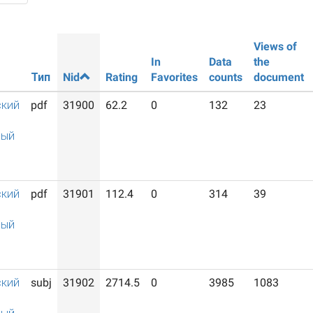
Views of
In
Data
the
Тип
Nid
Rating
Favorites
counts
document
ский
pdf
31900
62.2
0
132
23
ный
ский
pdf
31901
112.4
0
314
39
ный
ский
subj
31902
2714.5
0
3985
1083