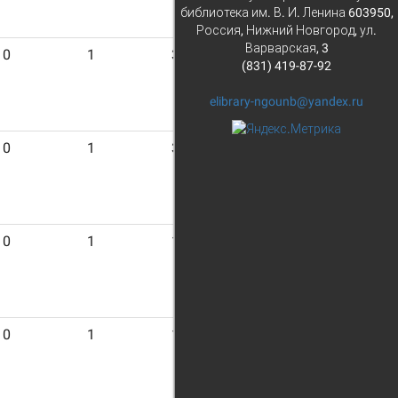
библиотека им. В. И. Ленина 603950,
Россия, Нижний Новгород, ул.
Варварская, 3
0
1
31
(831) 419-87-92
elibrary-ngounb@yandex.ru
0
1
30
0
1
17
0
1
13