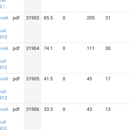
ный
 г.
ский
pdf
31903
85.5
0
205
31
ный
912
ский
pdf
31904
74.1
0
111
30
ный
912
ский
pdf
31905
41.5
0
45
17
ный
912
ский
pdf
31906
33.3
0
43
13
ный
912