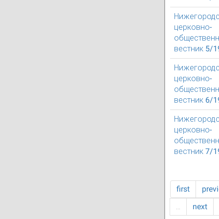
Нижегород
церковно-
обществен
вестник 5/1
Нижегород
церковно-
обществен
вестник 6/1
Нижегород
церковно-
обществен
вестник 7/1
first
prev
…
next