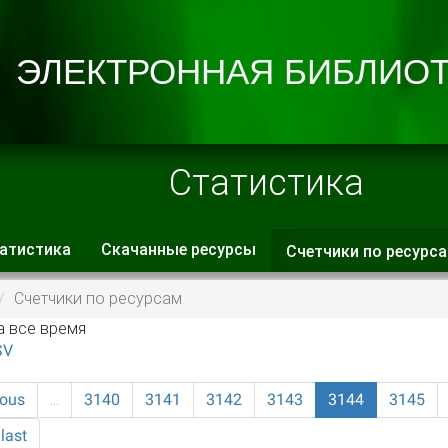
Статистика
атистика
Скачанные ресурсы
Счетчики по ресурс
 вкладки
Счетчики по ресурсам
а все время
SV
ious
…
3140
3141
3142
3143
3144
3145
last