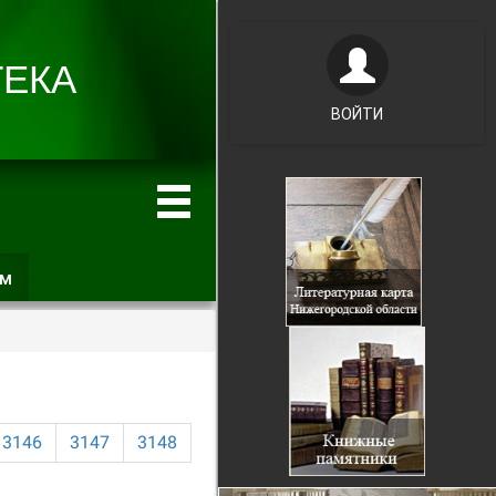
ВОЙТИ
ам
(активная
вкладка)
3146
3147
3148