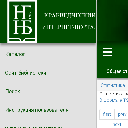
Каталог
Общая ст
Сайт библиотеки
Главные
Статистика
Поиск
Статистика з
В формате T
Инструкция пользователя
first
prev
…
next