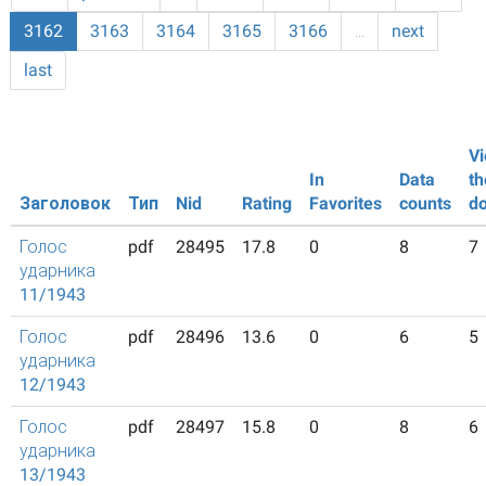
3162
3163
3164
3165
3166
…
next
last
Vi
In
Data
th
Заголовок
Тип
Nid
Rating
Favorites
counts
d
Голос
pdf
28495
17.8
0
8
7
ударника
11/1943
Голос
pdf
28496
13.6
0
6
5
ударника
12/1943
Голос
pdf
28497
15.8
0
8
6
ударника
13/1943