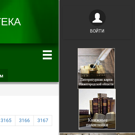
ВОЙТИ
ам
(активная
вкладка)
3165
3166
3167