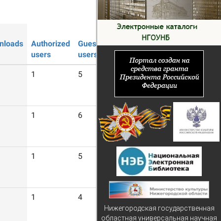
nloads
Authorized
Guest
users
users
1
5
1
6
1
5
1
4
Нижегородская государственная
областная универсальная научная