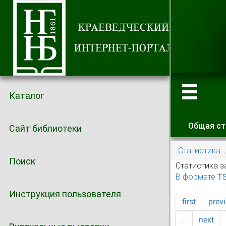
Каталог
Общая ст
Сайт библиотеки
Главные
Статистика
Поиск
Статистика з
В формате T
Инструкция пользователя
first
prev
…
next