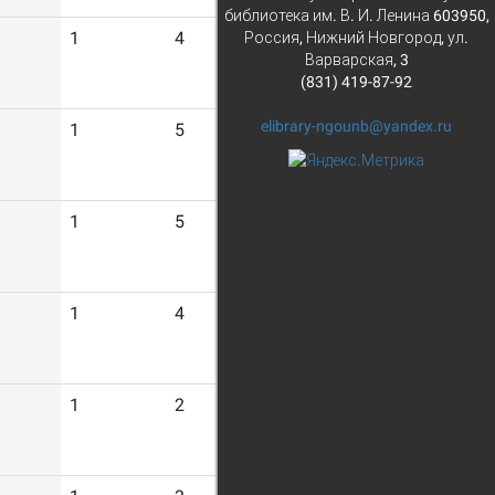
библиотека им. В. И. Ленина 603950,
1
4
Россия, Нижний Новгород, ул.
Варварская, 3
(831) 419-87-92
elibrary-ngounb@yandex.ru
1
5
1
5
1
4
1
2