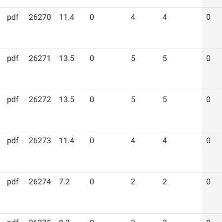
pdf
26270
11.4
0
4
4
0
pdf
26271
13.5
0
5
5
0
pdf
26272
13.5
0
5
5
0
pdf
26273
11.4
0
4
4
0
pdf
26274
7.2
0
2
2
0