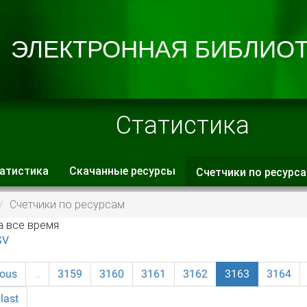
Статистика
атистика
Скачанные ресурсы
Счетчики по ресурс
 вкладки
Счетчики по ресурсам
а все время
SV
ious
…
3159
3160
3161
3162
3163
3164
last