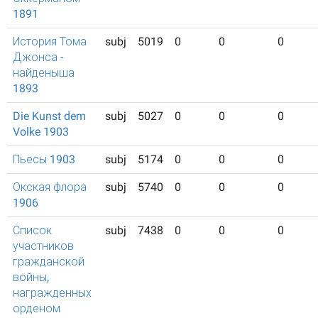
1891
История Тома
subj
5019
0
0
0
Джонса -
найденыша
1893
Die Kunst dem
subj
5027
0
0
0
Volke 1903
Пьесы 1903
subj
5174
0
0
0
Окская флора
subj
5740
0
0
0
1906
Список
subj
7438
0
0
0
участников
гражданской
войны,
награжденных
орденом