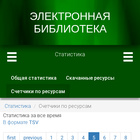
Статистика
Общая статистика
Скачанные ресурсы
Главные вкладки
Счетчики по ресурсам
(активная
вкладка)
Статистика
Счетчики по ресурсам
Статистика за все время
В формате TSV
first
previous
1
2
3
4
5
6
7
8