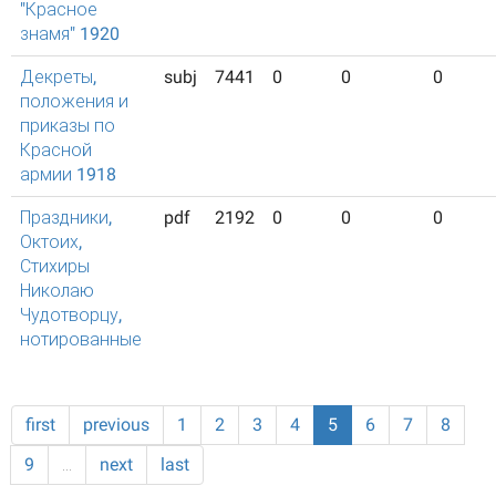
"Красное
знамя" 1920
Декреты,
subj
7441
0
0
0
положения и
приказы по
Красной
армии 1918
Праздники,
pdf
2192
0
0
0
Октоих,
Стихиры
Николаю
Чудотворцу,
нотированные
first
previous
1
2
3
4
5
6
7
8
9
…
next
last