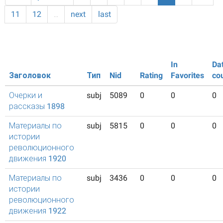
11
12
…
next
last
In
Da
Заголовок
Тип
Nid
Rating
Favorites
co
Очерки и
subj
5089
0
0
0
рассказы 1898
Материалы по
subj
5815
0
0
0
истории
революционного
движения 1920
Материалы по
subj
3436
0
0
0
истории
революционного
движения 1922