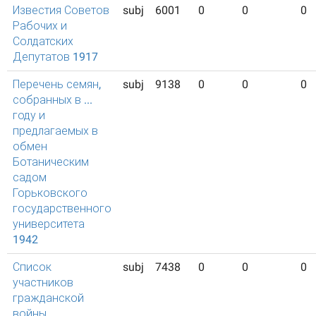
Известия Советов
subj
6001
0
0
0
Рабочих и
Солдатских
Депутатов 1917
Перечень семян,
subj
9138
0
0
0
собранных в ...
году и
предлагаемых в
обмен
Ботаническим
садом
Горьковского
государственного
университета
1942
Список
subj
7438
0
0
0
участников
гражданской
войны,