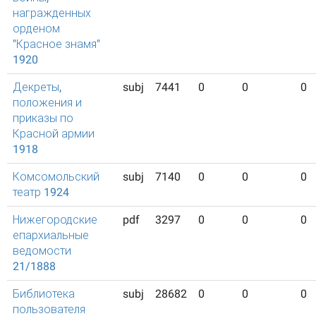
награжденных
орденом
"Красное знамя"
1920
Декреты,
subj
7441
0
0
0
положения и
приказы по
Красной армии
1918
Комсомольский
subj
7140
0
0
0
театр 1924
Нижегородские
pdf
3297
0
0
0
епархиальные
ведомости
21/1888
Библиотека
subj
28682
0
0
0
пользователя