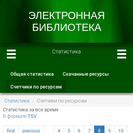
Статистика
Общая статистика
Скачанные ресурсы
Главные вкладки
Счетчики по ресурсам
(активная
вкладка)
Статистика
Счетчики по ресурсам
Статистика за все время
В формате TSV
first
previous
…
4
5
6
7
8
9
10