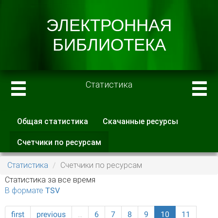
Статистика
Общая статистика
Скачанные ресурсы
Главные вкладки
Счетчики по ресурсам
(активная
вкладка)
Статистика
Счетчики по ресурсам
Статистика за все время
В формате TSV
first
previous
…
6
7
8
9
10
11