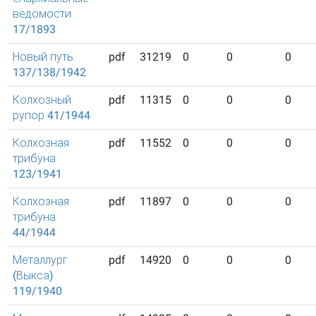
ведомости
17/1893
Новый путь
pdf
31219
0
0
0
137/138/1942
Колхозный
pdf
11315
0
0
0
рупор 41/1944
Колхозная
pdf
11552
0
0
0
трибуна
123/1941
Колхозная
pdf
11897
0
0
0
трибуна
44/1944
Металлург
pdf
14920
0
0
0
(Выкса)
119/1940