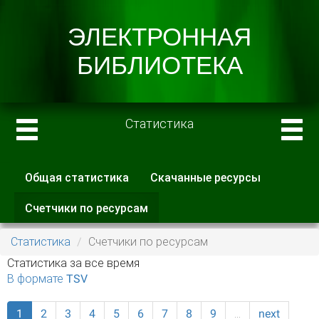
Статистика
Общая статистика
Скачанные ресурсы
Главные вкладки
Счетчики по ресурсам
(активная
вкладка)
Статистика
Счетчики по ресурсам
Статистика за все время
В формате TSV
1
2
3
4
5
6
7
8
9
…
next