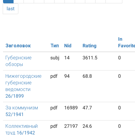
last
In
Заголовок
Тип
Nid
Rating
Favorit
Губернские
subj
14
3611.5
0
обзоры
Нижегородские
pdf
94
68.8
0
губернские
ведомости
26/1899
За коммунизм
pdf
16989
47.7
0
52/1941
Коллективный
pdf
27197
24.6
0
труд 16/1942