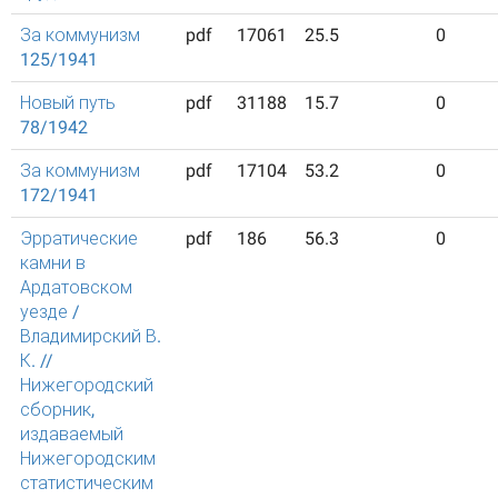
За коммунизм
pdf
17061
25.5
0
125/1941
Новый путь
pdf
31188
15.7
0
78/1942
За коммунизм
pdf
17104
53.2
0
172/1941
Эрратические
pdf
186
56.3
0
камни в
Ардатовском
уезде /
Владимирский В.
К. //
Нижегородский
сборник,
издаваемый
Нижегородским
статистическим