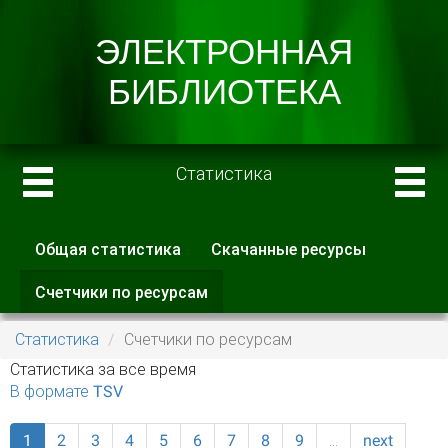
Статистика
Общая статистика
Скачанные ресурсы
Главные вкладки
Счетчики по ресурсам
(активная
вкладка)
Статистика
Счетчики по ресурсам
Статистика за все время
В формате TSV
1
2
3
4
5
6
7
8
9
…
next