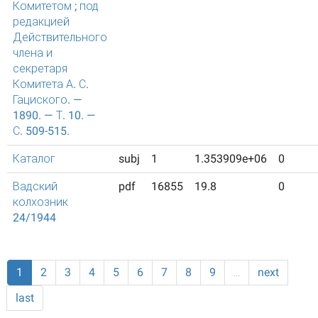
Комитетом ; под
редакцией
Действительного
члена и
секретаря
Комитета А. С.
Гациского. —
1890. — Т. 10. —
С. 509-515.
Каталог
subj
1
1.353909e+06
0
Вадский
pdf
16855
19.8
0
колхозник
24/1944
1
2
3
4
5
6
7
8
9
…
next
last