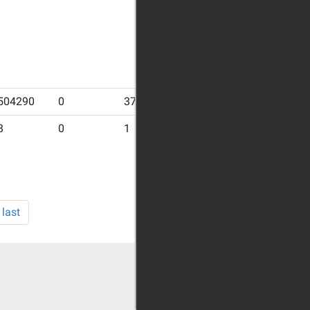
504290
0
37595
501476
8
0
1
8
last