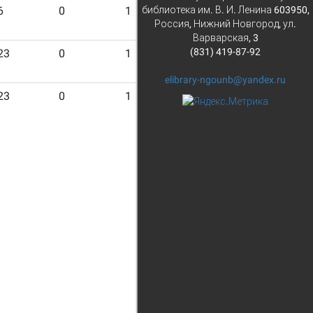
библиотека им. В. И. Ленина 603950,
6
0
1
6
Россия, Нижний Новгород, ул.
Варварская, 3
(831) 419-87-92
23
0
1
23
elibrary-ngounb@yandex.ru
23
0
1
23