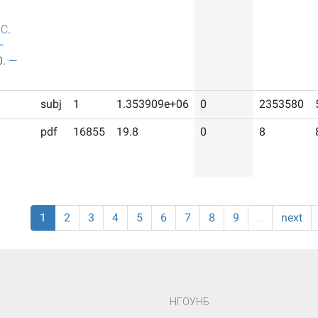
С.
—
0. —
subj
1
1.353909e+06
0
2353580
pdf
16855
19.8
0
8
1
2
3
4
5
6
7
8
9
…
next
НГОУНБ