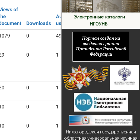
Views of
the
Authorized
Guest
document
Downloads
users
users
1079
0
49
1068
29
0
1
29
20
0
1
20
10
0
1
10
10
0
1
10
Нижегородская государственная
областная универсальная научная