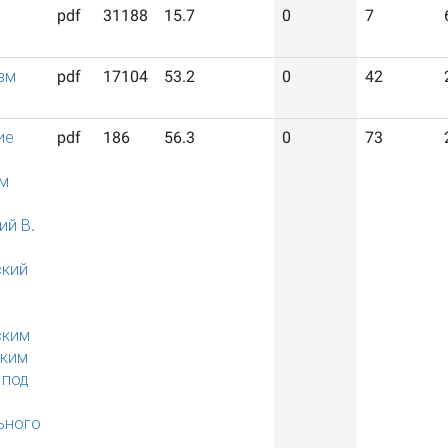
pdf
31188
15.7
0
7
зм
pdf
17104
53.2
0
42
ие
pdf
186
56.3
0
73
м
ий В.
ский
й
ским
ским
 под
ьного