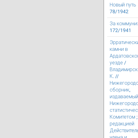
Новый путь
78/1942
За коммуни
172/1941
Эрратическ
камни в
Ардатовско
уезде /
Владимирск
К. //
Нижегород
сборник,
издаваемы
Нижегород
статистиче
Комитетом ;
редакцией
Действител
члена и