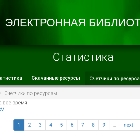
Статистика
атистика
Скачанные ресурсы
Счетчики по ресурс
 вкладки
Счетчики по ресурсам
а все время
SV
1
2
3
4
5
6
7
8
9
…
next