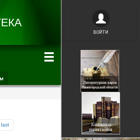
ВОЙТИ
ам
(активная
вкладка)
last