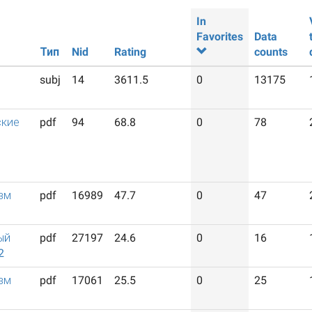
In
Favorites
Data
Тип
Nid
Rating
counts
subj
14
3611.5
0
13175
ские
pdf
94
68.8
0
78
зм
pdf
16989
47.7
0
47
ый
pdf
27197
24.6
0
16
2
зм
pdf
17061
25.5
0
25