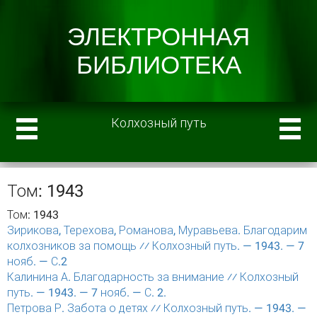
Колхозный путь
Том: 1943
Том: 1943
Зирикова, Терехова, Романова, Муравьева. Благодарим
колхозников за помощь ⁄⁄ Колхозный путь. — 1943. — 7
нояб. — С.2
Калинина А. Благодарность за внимание ⁄⁄ Колхозный
путь. — 1943. — 7 нояб. — С. 2.
Петрова Р. Забота о детях ⁄⁄ Колхозный путь. — 1943. —