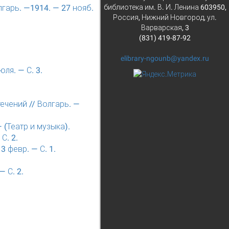
библиотека им. В. И. Ленина 603950,
гарь. —1914. — 27 нояб.
Россия, Нижний Новгород, ул.
Варварская, 3
(831) 419-87-92
elibrary-ngounb@yandex.ru
ля. — С. 3.
течений // Волгарь. —
— (Театр и музыка).
С. 2.
3 февр. — С. 1.
 С. 2.