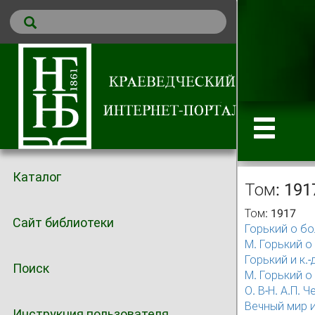
Каталог
Том: 191
Том: 1917
Сайт библиотеки
Горький о бо
М. Горький о 
Горький и к.-
Поиск
М. Горький о 
О. В-Н. А.П. 
Вечный мир и 
Инструкция пользователя