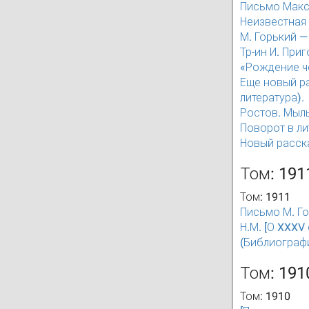
Письмо Макси
Неизвестная 
М. Горький — 
Тр-ин И. При
«Рождение чел
Еще новый рас
литература).
Ростов. Мыльн
Поворот в лит
Новый рассказ
Том: 191
Том: 1911
Письмо М. Гор
Н.М. [О XXXV
(Библиографи
Том: 191
Том: 1910