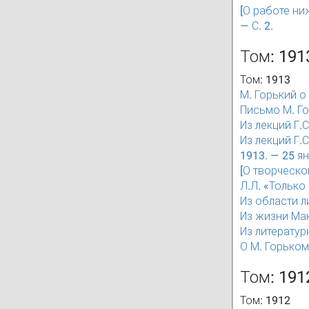
[О работе ни
— С. 2.
Том: 191
Том: 1913
М. Горький о
Письмо М. Гор
Из лекций Г.С
Из лекций Г.
1913. — 25 ян
[О творческой
Л.Л. «Только 
Из области л
Из жизни Мак
Из литератур
О М. Горьком 
Том: 191
Том: 1912