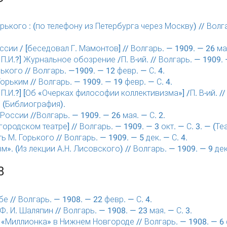
рького : (по телефону из Петербурга через Москву) // Волга
сии / [беседовал Г. Мамонтов] // Волгарь. — 1909. — 26 мая
.И.?] Журнальное обозрение /П. В-ий. // Волгарь. — 1909. —
ького // Волгарь. —1909. — 12 февр. — С. 4.
орьким // Волгарь. — 1909. — 19 февр. — С. 4.
П.И.?] [Об «Очерках философии коллективизма»] /П. В-ий. //
— (Библиография).
России //Волгарь. — 1909. — 26 мая. — С. 2.
ородском театре] // Волгарь. — 1909. — 3 окт. — С. 3. — (Те
 М. Горького // Волгарь. — 1909. — 5 дек. — С. 4.
». (Из лекции А.Н. Лисовского) // Волгарь. — 1909. — 9 дек.
8
е // Волгарь. — 1908. — 22 февр. — С. 4.
Ф. И. Шаляпин // Волгарь. — 1908. — 23 мая. — С. 3.
 «Миллионка» в Нижнем Новгороде // Волгарь. — 1908. — 6 ф