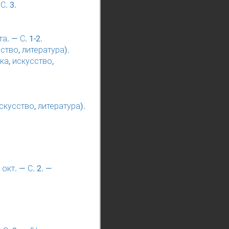
С. 3.
. — С. 1-2.
ство, литература).
ка, искусство,
скусство, литература).
окт. — С. 2. —