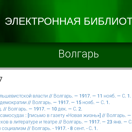
Волгарь
7
льшевистской власти // Волгарь. — 1917. — 11 нояб. — С. 1.
демократии // Волгарь. — 1917. — 15 нояб. — С. 1.
д. // Волгарь. — 1917. — 10 дек. — С. 2.
самосудах : [письмо в газету «Новая жизнь»] // Волгарь. — 1
Чехов в литературе и театре // Волгарь. — 1917. — 23 янв. — С.
социализм // Волгарь. - 1917. - 8 сент. - С. 1.