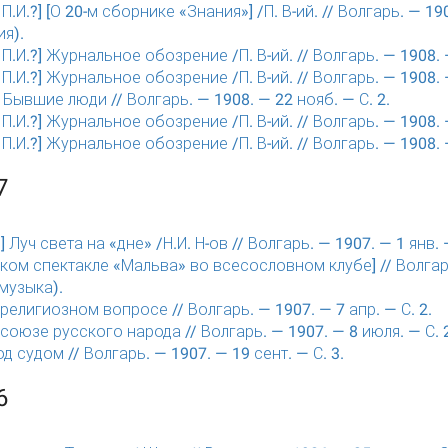
.И.?] [О 20-м сборнике «Знания»] /П. В-ий. // Волгарь. — 190
я).
.И.?] Журнальное обозрение /П. В-ий. // Волгарь. — 1908. —
.И.?] Журнальное обозрение /П. В-ий. // Волгарь. — 1908. —
 Бывшие люди // Волгарь. — 1908. — 22 нояб. — С. 2.
.И.?] Журнальное обозрение /П. В-ий. // Волгарь. — 1908. —
.И.?] Журнальное обозрение /П. В-ий. // Волгарь. — 1908. —
7
] Луч света на «дне» /Н.И. Н-ов // Волгарь. — 1907. — 1 янв. —
ком спектакле «Мальва» во всесословном клубе] // Волгарь
 музыка).
 религиозном вопросе // Волгарь. — 1907. — 7 апр. — С. 2.
 союзе русского народа // Волгарь. — 1907. — 8 июля. — С. 
д судом // Волгарь. — 1907. — 19 сент. — С. 3.
6