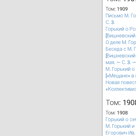
Том: 1909
Письмо М. Го
С. 3.
Горький о Рос
[Вишневский П
О деле М. Гор
Беседа с М. Г
[Вишневский 
мая. — С. 3. 
М. Горький о 
[«Мещане» в г
Новая повесть
«Коллективизм
Том: 190
Том: 1908
Горький о себ
М. Горький и 
Егорович Ив.