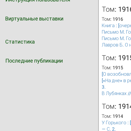
Том: 191
Виртуальные выставки
Том: 1916
Книга : [очер
Письмо М. Гор
Письмо М. Гор
Статистика
Лавров Б. О 
Том: 191
Последние публикации
Том: 1915
[О возобновле
[«На дне» в 
3.
В Лубянках //
Том: 191
Том: 1914
У Горького :
— С. 2.