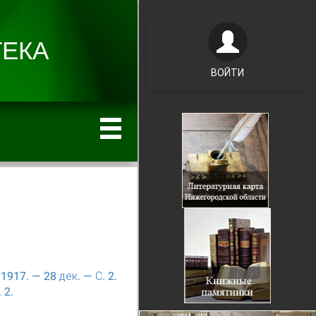
ВОЙТИ
917. — 28 дек. — С. 2.
 2.