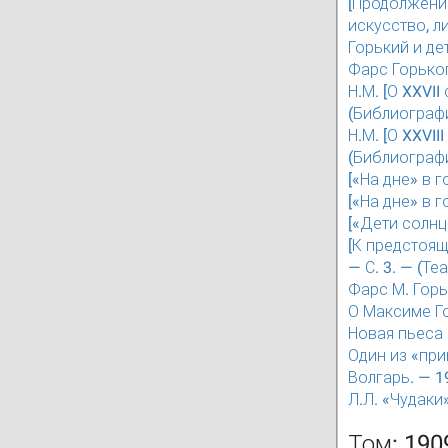
[Продолжение
искусство, л
Горький и дет
Фарс Горького
Н.М. [О XXVII
(Библиографи
Н.М. [О XXVII
(Библиографи
[«На дне» в г
[«На дне» в г
[«Дети солнца
[К предстоящ
— С. 3. — (Те
Фарс М. Горьк
О Максиме Гор
Новая пьеса М
Один из «при
Волгарь. — 19
Л.Л. «Чудаки»
Том: 190