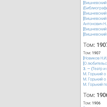
[Вишневский П
(Библиографи
[Вишневский П
[Вишневский П
Антонович Н.
[Вишневский П
[Вишневский П
Том: 190
Том: 1907
[Новиков Н.И.
[О любительс
3. — (Театр и
М. Горький о
М. Горький о
М. Горький по
Том: 190
Том: 1906