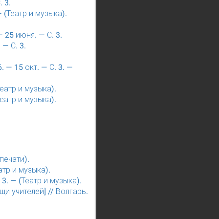
 3.
— (Театр и музыка).
 25 июня. — С. 3.
— С. 3.
 — 15 окт. — С. 3. —
Театр и музыка).
Театр и музыка).
печати).
атр и музыка).
 3. — (Театр и музыка).
 учителей] // Волгарь.