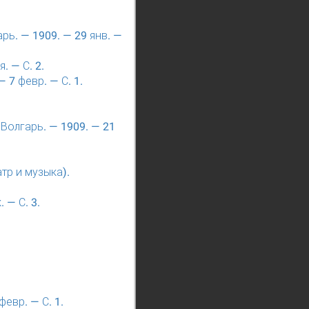
рь. — 1909. — 29 янв. —
. — С. 2.
 7 февр. — С. 1.
 Волгарь. — 1909. — 21
атр и музыка).
 — С. 3.
евр. — С. 1.