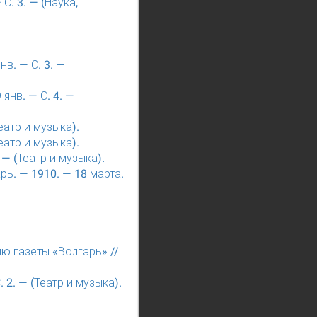
С. 3. — (Наука,
нв. — С. 3. —
янв. — С. 4. —
еатр и музыка).
еатр и музыка).
 — (Театр и музыка).
ь. — 1910. — 18 марта.
ю газеты «Волгарь» //
 2. — (Театр и музыка).