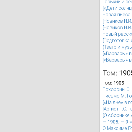
Горький и се
[«Дети солнца
Новая пьеса М
[Новиков Н.И.
[Новиков Н.И.
Новый рассказ
[Подготовка 
(Театр и музы
[«Варвары» в 
[«Варвары» в 
Том: 190
Том: 1905
Похороны С. 
Письмо М. Го
[«На дне» в г
[Артист Г.С. 
[О сборнике 
— 1905. — 9 м
О Максиме Го