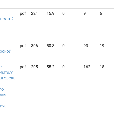
pdf
221
15.9
0
9
6
ность? :
pdf
306
50.3
0
93
19
рской
е
pdf
205
55.2
0
162
18
ователя
вгорода
го
язя
ича