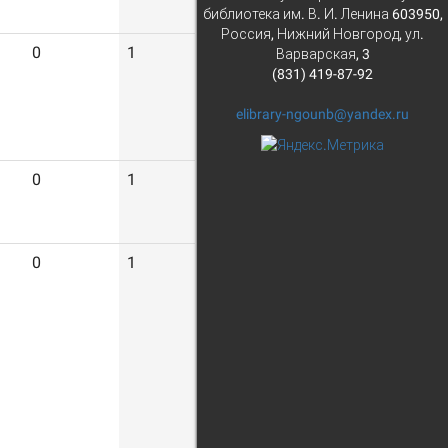
библиотека им. В. И. Ленина 603950,
Россия, Нижний Новгород, ул.
0
1
6
Варварская, 3
(831) 419-87-92
elibrary-ngounb@yandex.ru
0
1
19
0
1
18