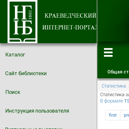
Каталог
Общая ст
Сайт библиотеки
Главные
Статистика
Поиск
Статистика з
В формате T
Инструкция пользователя
first
pr