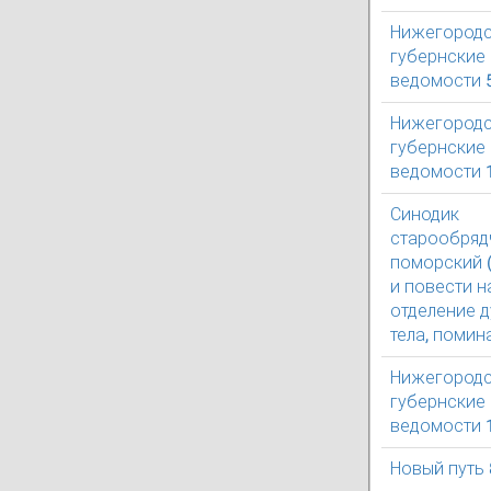
Нижегород
губернские
ведомости 
Нижегород
губернские
ведомости 
Синодик
старообряд
поморский 
и повести н
отделение д
тела, помин
Нижегород
губернские
ведомости 
Новый путь