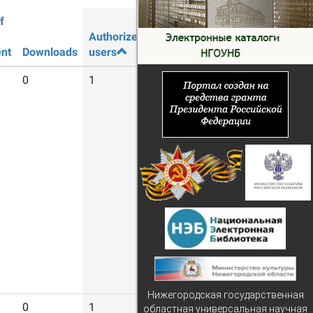
f
Authorized
Guest
nt
Downloads
users
users
0
1
10
Нижегородская государственная
0
1
15
областная универсальная научная