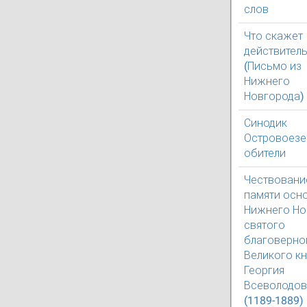
слов
Что скажет
действитель
(Письмо из
Нижнего
Новгорода)
Синодик
Островоезе
обители
Чествовани
памяти осн
Нижнего Но
святого
благоверно
Великого кн
Георгия
Всеволодов
(1189-1889)