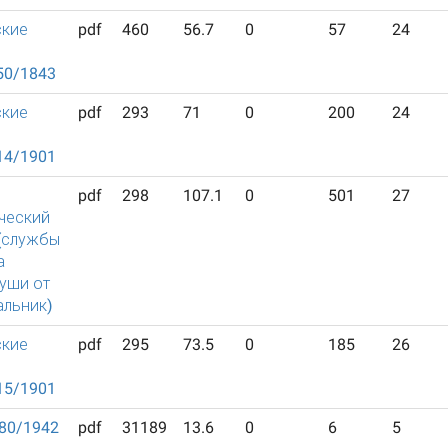
ские
pdf
460
56.7
0
57
24
50/1843
ские
pdf
293
71
0
200
24
14/1901
pdf
298
107.1
0
501
27
ческий
(службы
а
уши от
альник)
ские
pdf
295
73.5
0
185
26
15/1901
 80/1942
pdf
31189
13.6
0
6
5