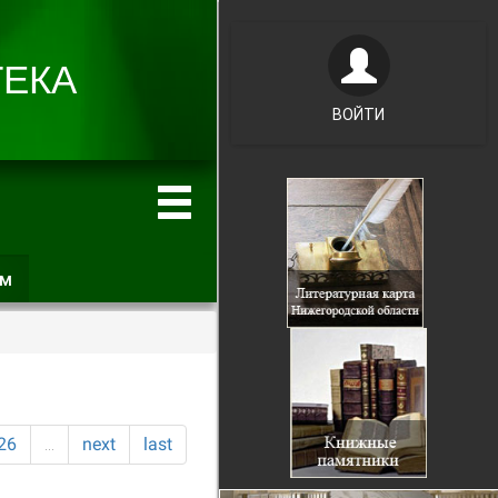
ВОЙТИ
ам
(активная
вкладка)
26
…
next
last