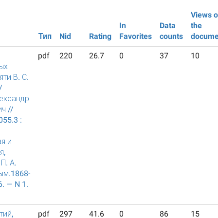
Views o
In
Data
the
Тип
Nid
Rating
Favorites
counts
docume
pdf
220
26.7
0
37
10
ых
яти В. С.
/
лександр
ч //
55.3 :
я и
я,
П. А.
ым.1868-
. — N 1.
тий,
pdf
297
41.6
0
86
15