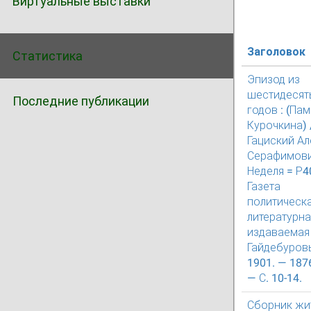
Виртуальные выставки
Заголовок
Статистика
Эпизод из
шестидесят
Последние публикации
годов : (Пам
Курочкина) 
Гациский А
Серафимови
Неделя = Р40
Газета
политическа
литературна
издаваемая 
Гайдебуров
1901. — 1876
— С. 10-14.
Сборник жи