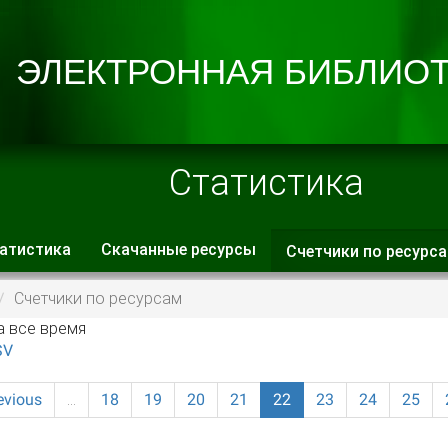
Статистика
атистика
Скачанные ресурсы
Счетчики по ресурс
 вкладки
Счетчики по ресурсам
а все время
SV
evious
…
18
19
20
21
22
23
24
25