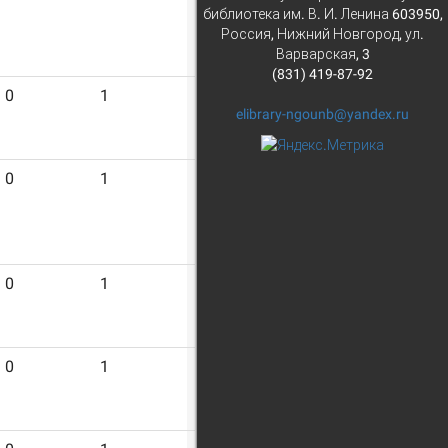
библиотека им. В. И. Ленина 603950,
Россия, Нижний Новгород, ул.
Варварская, 3
(831) 419-87-92
0
1
13
elibrary-ngounb@yandex.ru
0
1
13
0
1
13
0
1
13