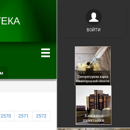
ВОЙТИ
ам
(активная
вкладка)
2570
2571
2572