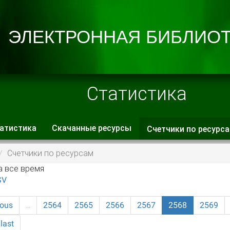
Статистика
атистика
Скачанные ресурсы
Счетчики по ресурс
 вкладки
Счетчики по ресурсам
а все время
SV
ious
…
2564
2565
2566
2567
2568
2569
last