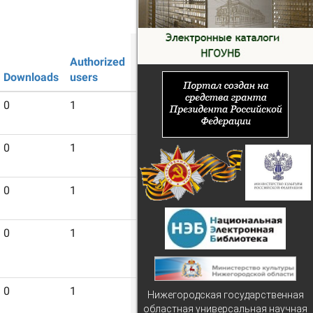
Guest
Authorized
users
Downloads
users
0
1
13
0
1
13
0
1
13
0
1
13
0
1
13
Нижегородская государственная
областная универсальная научная