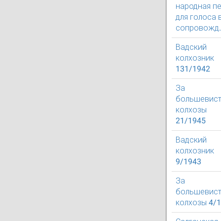
народная пе
для голоса 
сопровожд.
Вадский
колхозник
131/1942
За
большевист
колхозы
21/1945
Вадский
колхозник
9/1943
За
большевист
колхозы 4/