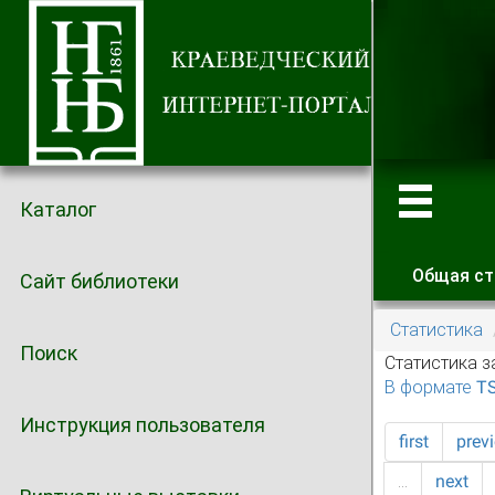
Каталог
Общая ст
Сайт библиотеки
Главные
Статистика
Поиск
Статистика з
В формате T
Инструкция пользователя
first
prev
…
next