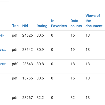
Views of
In
Data
the
Тип
Nid
Rating
Favorites
counts
document
лей
pdf
24626
30.5
0
15
13
ника
pdf
28542
30.9
0
19
13
ника
pdf
28543
30.8
0
18
13
pdf
16765
30.6
0
16
13
pdf
23967
32.2
0
32
13