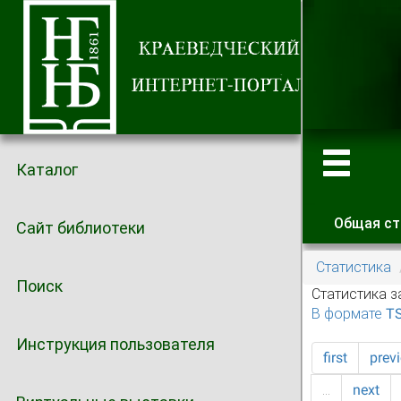
Каталог
Общая ст
Сайт библиотеки
Главные
Статистика
Поиск
Статистика з
В формате T
Инструкция пользователя
first
prev
…
next