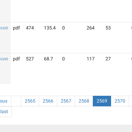
ские
pdf
474
135.4
0
264
53
ские
pdf
527
68.7
0
117
27
ious
…
2565
2566
2567
2568
2569
2570
last