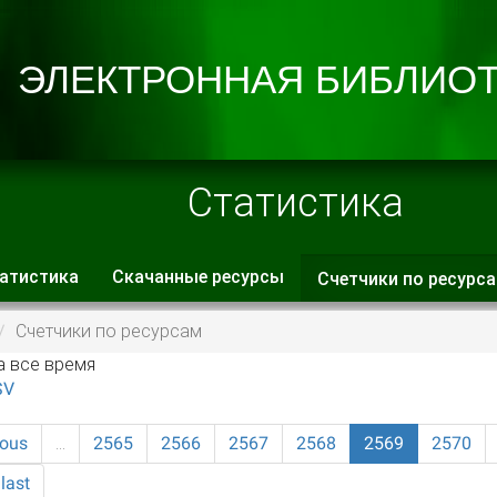
Статистика
атистика
Скачанные ресурсы
Счетчики по ресурс
 вкладки
Счетчики по ресурсам
а все время
SV
ious
…
2565
2566
2567
2568
2569
2570
last