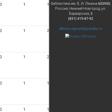
библиотека им. В. И. Ленина 603950,
0
1
14
Россия, Нижний Новгород, ул.
Варварская, 3
(831) 419-87-92
elibrary-ngounb@yandex.ru
0
1
29
0
1
24
0
1
15
0
1
17