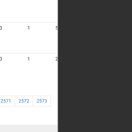
0
1
53
0
1
27
2571
2572
2573