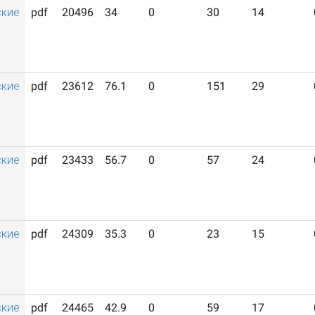
ские
pdf
20496
34
0
30
14
ские
pdf
23612
76.1
0
151
29
ские
pdf
23433
56.7
0
57
24
ские
pdf
24309
35.3
0
23
15
ские
pdf
24465
42.9
0
59
17