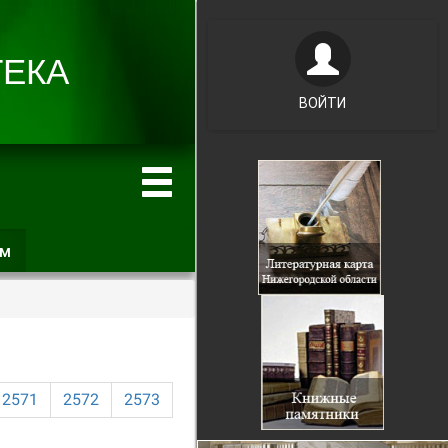
ВОЙТИ
ам
(активная
вкладка)
2571
2572
2573