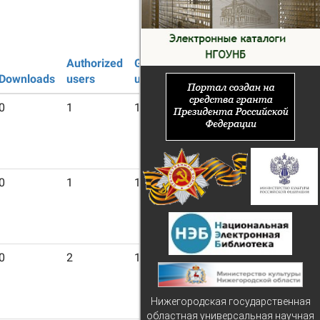
Authorized
Guest
Downloads
users
users
0
1
18
0
1
13
0
2
13
Нижегородская государственная
областная универсальная научная