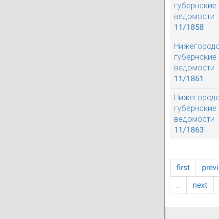
губернские
ведомости
11/1858
Нижегород
губернские
ведомости
11/1861
Нижегород
губернские
ведомости
11/1863
first
prev
…
next