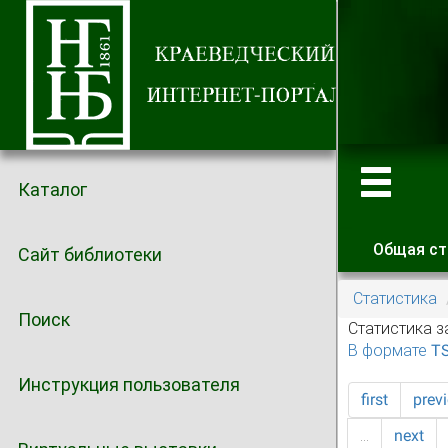
Каталог
Общая ст
Сайт библиотеки
Главные
Статистика
Поиск
Статистика з
В формате T
Инструкция пользователя
first
prev
…
next