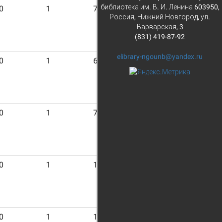
библиотека им. В. И. Ленина 603950,
0
1
7
Россия, Нижний Новгород, ул.
Варварская, 3
(831) 419-87-92
elibrary-ngounb@yandex.ru
0
1
6
0
1
7
0
1
11
0
1
16