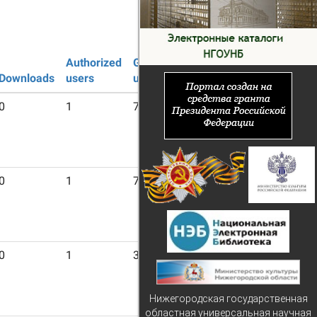
Authorized
Guest
Downloads
users
users
0
1
7
0
1
7
0
1
3
Нижегородская государственная
областная универсальная научная