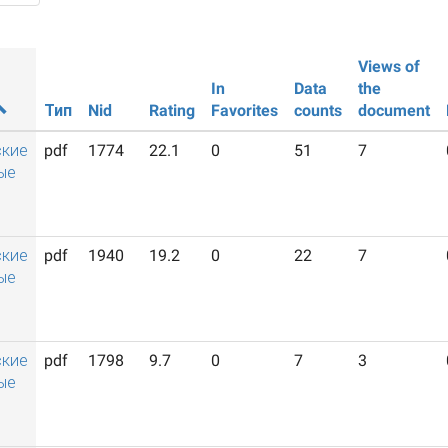
Views of
In
Data
the
Тип
Nid
Rating
Favorites
counts
document
ские
pdf
1774
22.1
0
51
7
ые
ские
pdf
1940
19.2
0
22
7
ые
ские
pdf
1798
9.7
0
7
3
ые