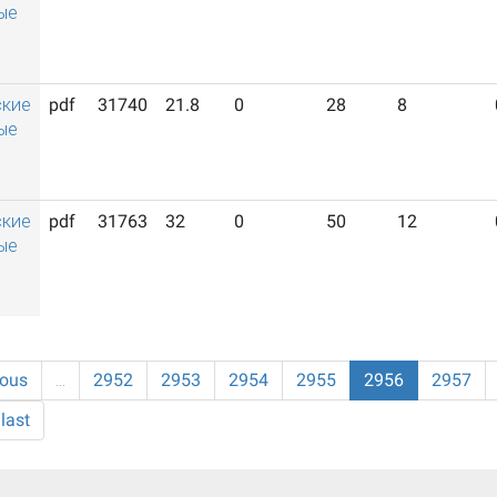
ые
ские
pdf
31740
21.8
0
28
8
ые
ские
pdf
31763
32
0
50
12
ые
ious
…
2952
2953
2954
2955
2956
2957
last