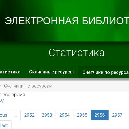
Статистика
атистика
Скачанные ресурсы
Счетчики по ресурс
 вкладки
Счетчики по ресурсам
а все время
SV
ious
…
2952
2953
2954
2955
2956
2957
last