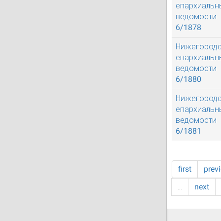
епархиальн
ведомости
6/1878
Нижегород
епархиальн
ведомости
6/1880
Нижегород
епархиальн
ведомости
6/1881
first
prev
…
next