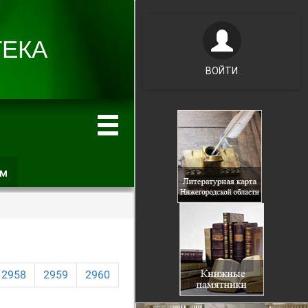
ВОЙТИ
ам
(активная
вкладка)
2958
2959
2960