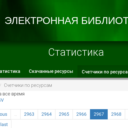
Статистика
атистика
Скачанные ресурсы
Счетчики по ресурс
 вкладки
Счетчики по ресурсам
а все время
SV
ious
…
2963
2964
2965
2966
2967
2968
last