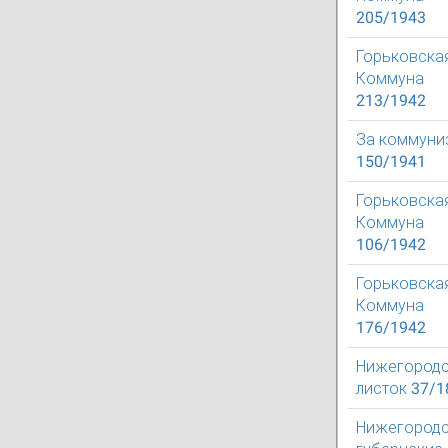
205/1943
Горьковска
Коммуна
213/1942
За коммуни
150/1941
Горьковска
Коммуна
106/1942
Горьковска
Коммуна
176/1942
Нижегород
листок 37/1
Нижегород