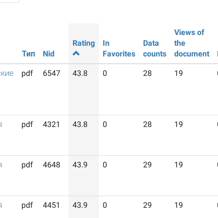
Views of
Rating
In
Data
the
Тип
Nid
Favorites
counts
document
ские
pdf
6547
43.8
0
28
19
я
pdf
4321
43.8
0
28
19
я
pdf
4648
43.9
0
29
19
я
pdf
4451
43.9
0
29
19