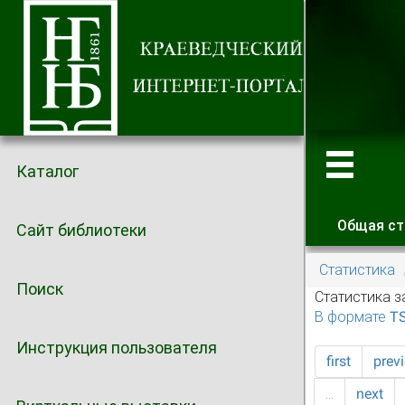
Каталог
Общая ст
Сайт библиотеки
Главные
Статистика
Поиск
Статистика з
В формате T
Инструкция пользователя
first
prev
…
next