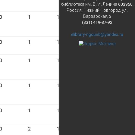
библиотека им. В. И. Ленина 603950,
Россия, Нижний Новгород, ул.
Варварская, 3
0
1
19
(831) 419-87-92
elibrary-ngounb@yandex.ru
0
1
19
0
1
19
0
1
19
0
1
18
0
2
16