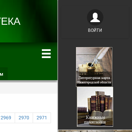
ВОЙТИ
ам
(активная
вкладка)
2969
2970
2971