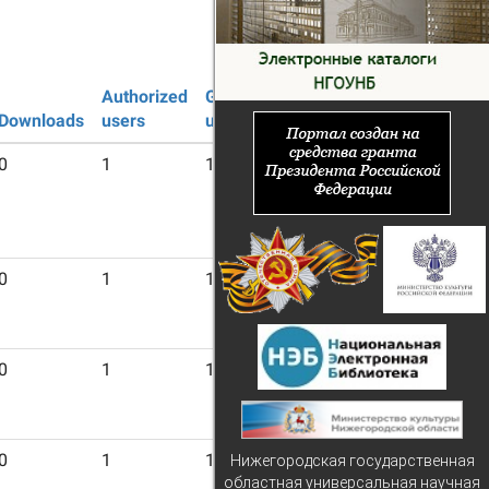
Authorized
Guest
Downloads
users
users
0
1
19
0
1
19
0
1
19
0
1
19
Нижегородская государственная
областная универсальная научная