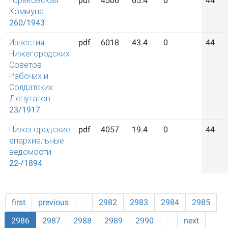
Горьковская
pdf
4506
65.4
0
44
Коммуна
260/1943
Известия
pdf
6018
43.4
0
44
Нижегородских
Советов
Рабочих и
Солдатских
Депутатов
23/1917
Нижегородские
pdf
4057
19.4
0
44
епархиальные
ведомости
22-/1894
first
previous
…
2982
2983
2984
2985
2986
2987
2988
2989
2990
…
next