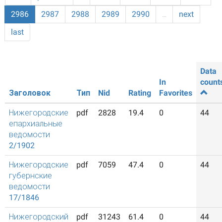
2986
2987
2988
2989
2990
…
next
last
Data
In
count
Заголовок
Тип
Nid
Rating
Favorites
Нижегородские
pdf
2828
19.4
0
44
епархиальные
ведомости
2/1902
Нижегородские
pdf
7059
47.4
0
44
губернские
ведомости
17/1846
Нижегородский
pdf
31243
61.4
0
44