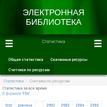
Статистика
Общая статистика
Скачанные ресурсы
Главные вкладки
Счетчики по ресурсам
(активная
вкладка)
Статистика
Счетчики по ресурсам
Статистика за все время
В формате TSV
first
previous
…
2982
2983
2984
2985