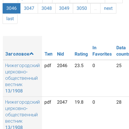
3046
3047
3048
3049
3050
…
next
last
In
Data
Заголовок
Тип
Nid
Rating
Favorites
count
Нижегородский
pdf
2046
23.5
0
25
церковно-
общественный
вестник
13/1908
Нижегородский
pdf
2047
19.8
0
28
церковно-
общественный
вестник
13/1908